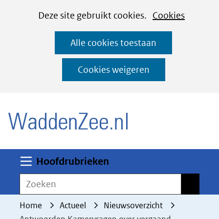
Cookies
Ga
Hier
Deze site gebruikt cookies.
Cookies
instellen
naar
kan
Alle cookies toestaan
de
het
inhoud
gebruik
Cookies weigeren
van
(naar homepage)
cookies
op
deze
website
worden
Uitklappen
Hoofdrubrieken
toegestaan
Zoeken
Zoeken
of
geweigerd.
Home
Actueel
Nieuwsoverzicht