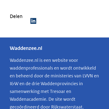
nieuw
venster)
Delen
(verwijst
naar
D
een
e
andere
l
Waddenzee.nl
website)
e
n
Waddenzee.nl is een website voor
o
waddenprofessionals en wordt ontwikkeld
p
en beheerd door de ministeries van LVVN en
L
I&W en de drie Waddenprovincies in
i
samenwerking met Tresoar en
n
Waddenacademie. De site wordt
k
gecoördineerd door Rijkswaterstaat.