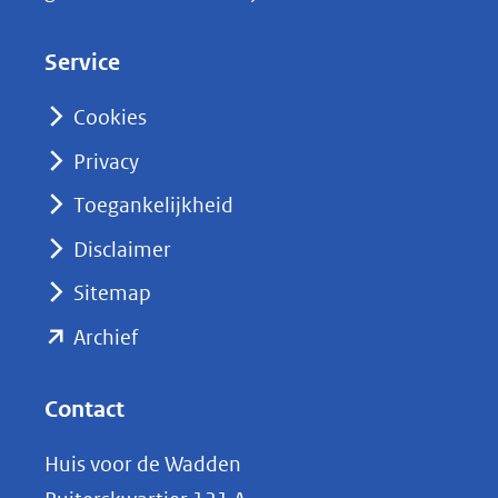
e
d
Service
I
n
Cookies
(opent
Privacy
in
nieuw
Toegankelijkheid
venster)
Disclaimer
(verwijst
Sitemap
naar
(opent
een
Archief
andere
in
website)
nieuw
Contact
venster)
Huis voor de Wadden
(verwijst