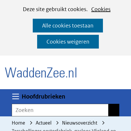
Cookies
Ga
Hier
Deze site gebruikt cookies.
Cookies
instellen
naar
kan
Alle cookies toestaan
de
het
inhoud
gebruik
Cookies weigeren
van
(naar homepage)
cookies
op
deze
website
worden
Uitklappen
Hoofdrubrieken
toegestaan
Zoeken
Zoeken
of
geweigerd.
Home
Actueel
Nieuwsoverzicht