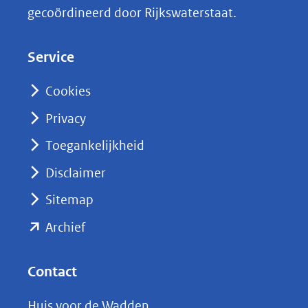
k
gecoördineerd door Rijkswaterstaat.
e
d
Service
I
n
Cookies
(opent
Privacy
in
nieuw
Toegankelijkheid
venster)
Disclaimer
(verwijst
Sitemap
naar
(opent
een
Archief
andere
in
website)
nieuw
Contact
venster)
Huis voor de Wadden