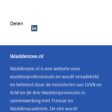
Delen
D
e
l
Waddenzee.nl
e
n
Waddenzee.nl is een website voor
o
waddenprofessionals en wordt ontwikkeld
p
en beheerd door de ministeries van LVVN en
L
I&W en de drie Waddenprovincies in
i
samenwerking met Tresoar en
n
Waddenacademie. De site wordt