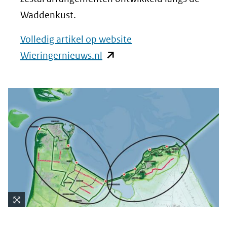
Waddenkust.
Volledig artikel op website
(opent
Wieringernieuws.nl
in
nieuw
venster)
(verwijst
naar
een
andere
website)
Kli
k