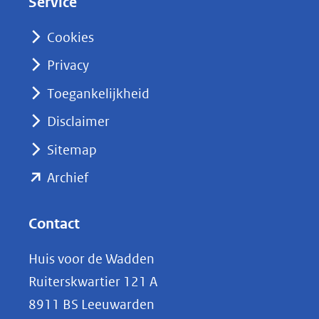
Service
I
n
Cookies
(opent
Privacy
in
nieuw
Toegankelijkheid
venster)
Disclaimer
(verwijst
Sitemap
naar
(opent
een
Archief
andere
in
website)
nieuw
Contact
venster)
Huis voor de Wadden
(verwijst
Ruiterskwartier 121 A
naar
8911 BS Leeuwarden
een