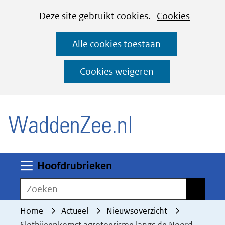
Cookies
Ga
Hier
Deze site gebruikt cookies.
Cookies
instellen
naar
kan
Alle cookies toestaan
de
het
inhoud
gebruik
Cookies weigeren
van
(naar homepage)
cookies
op
deze
website
worden
Uitklappen
Hoofdrubrieken
toegestaan
Zoeken
Zoeken
of
geweigerd.
Home
Actueel
Nieuwsoverzicht