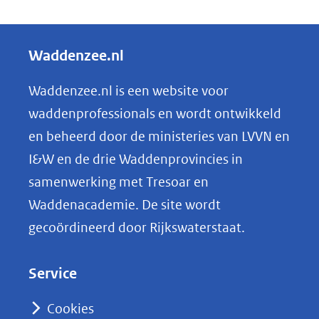
D
ee
e
n
ve
l
Waddenzee.nl
rg
e
ro
n
Waddenzee.nl is een website voor
ti
o
(afbeelding:
ng
waddenprofessionals en wordt ontwikkeld
afsluitdijk.jpg)
p
en beheerd door de ministeries van LVVN en
L
I&W en de drie Waddenprovincies in
i
samenwerking met Tresoar en
n
Waddenacademie. De site wordt
k
gecoördineerd door Rijkswaterstaat.
e
d
Service
I
n
Cookies