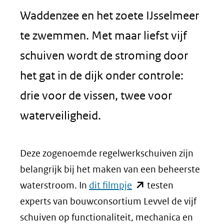
venster
Waddenzee en het zoete IJsselmeer
(verwij
te zwemmen. Met maar liefst vijf
naar
schuiven wordt de stroming door
een
het gat in de dijk onder controle:
andere
drie voor de vissen, twee voor
websit
waterveiligheid.
Deze zogenoemde regelwerkschuiven zijn
belangrijk bij het maken van een beheerste
(opent
waterstroom. In
dit filmpje
testen
in
experts van bouwconsortium Levvel de vijf
nieuw
schuiven op functionaliteit, mechanica en