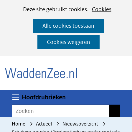
Cookies
Ga
Hier
Deze site gebruikt cookies.
Cookies
instellen
naar
kan
Alle cookies toestaan
de
het
inhoud
gebruik
Cookies weigeren
van
(naar homepage)
cookies
op
deze
website
worden
Uitklappen
Hoofdrubrieken
toegestaan
Zoeken
Zoeken
of
geweigerd.
Home
Actueel
Nieuwsoverzicht