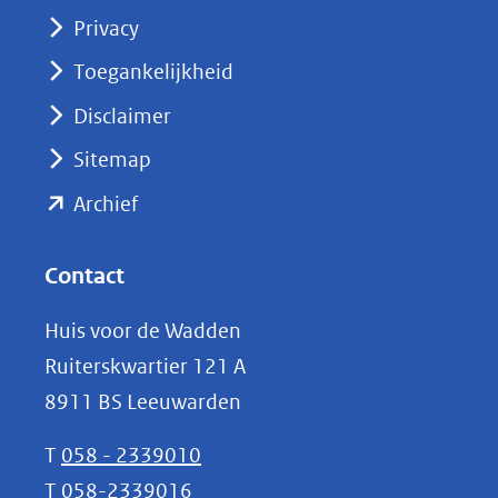
(opent
Privacy
in
nieuw
Toegankelijkheid
venster)
Disclaimer
(verwijst
Sitemap
naar
(opent
een
Archief
andere
in
website)
nieuw
Contact
venster)
Huis voor de Wadden
(verwijst
Ruiterskwartier 121 A
naar
8911 BS Leeuwarden
een
andere
T
058 - 2339010
website)
T
058-2339016