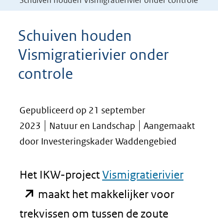
Schuiven houden Vismigratierivier onder controle
Schuiven houden
Vismigratierivier onder
controle
Gepubliceerd op 21 september
2023
Natuur en Landschap
Aangemaakt
door Investeringskader Waddengebied
(opent
Het IKW-project
Vismigratierivier
in
maakt het makkelijker voor
nieuw
trekvissen om tussen de zoute