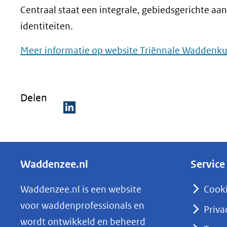
Centraal staat een integrale, gebiedsgerichte aa
identiteiten.
Meer informatie op website Triënnale Waddenku
Delen
D
e
l
Waddenzee.nl
Service
e
n
Waddenzee.nl is een website
Cook
o
voor waddenprofessionals en
Priva
p
wordt ontwikkeld en beheerd