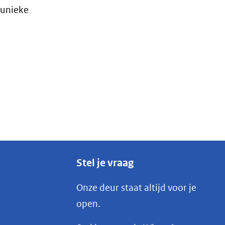
(afbeelding:
ng
 unieke
waddengebied-
wolken-
horizon-
ts.jpg)
Stel je vraag
Onze deur staat altijd voor je
open.