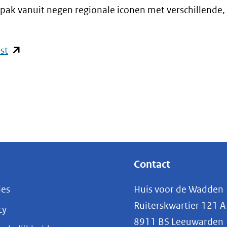
npak vanuit negen regionale iconen met verschillende,
(opent
st
in
nieuw
venster)
(verwijst
naar
een
andere
Contact
website)
ies
Huis voor de Wadden
Ruiterskwartier 121 A
cy
8911 BS Leeuwarden