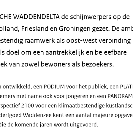
SCHE WADDENDELTA de schijnwerpers op de
land, Friesland en Groningen gezet. De amb
estendig raamwerk als oost-west verbinding 
s doel om een aantrekkelijk en beleefbare
iek van zowel bewoners als bezoekers.
en ontwikkeld, een PODIUM voor het publiek, een PL
nemers met name ook voor jongeren en een PANORAM
spectief 2100 voor een klimaatbestendige kustlandsc
derfgoed Waddenzee kent een aantal majeure opgaven
die de komende jaren wordt uitgevoerd.