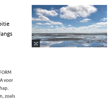
itie
langs
Kli
k
vo
or
ATFORM
ee
A voor
n
ve
hap.
rg
, zoals
ro
ti