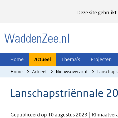
Cookies
Deze site gebruikt
instellen
Hier
(naar homepage)
kan
het
gebruik
van
Actueel
Thema's
Pr
Home
Actueel
Thema's
Projecten
Uitklappen
Uitklappen
Ui
cookies
Home
Actueel
Nieuwsoverzicht
Lanschaps
op
deze
Lanschapstriënnale 2
website
worden
toegestaan
Gepubliceerd op 10 augustus 2023
Klimaatver
of