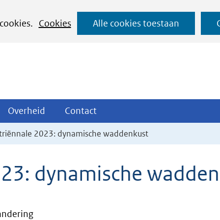
Ga
 cookies.
Cookies
Alle cookies toestaan
naar
de
inhoud
ojecten
Overheid
Contact
Overheid
Contact
tklappen
Uitklappen
Uitklappen
triënnale 2023: dynamische waddenkust
023: dynamische wadden
andering