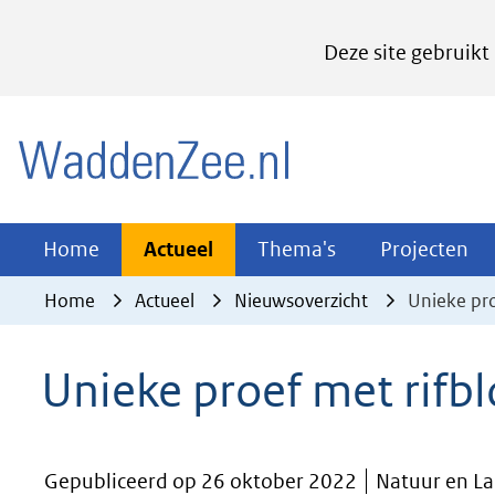
Cookies
Deze site gebruikt
instellen
Hier
(naar homepage)
kan
het
gebruik
van
Actueel
Thema's
Pr
Home
Actueel
Thema's
Projecten
Uitklappen
Uitklappen
Ui
cookies
Home
Actueel
Nieuwsoverzicht
Unieke pro
op
deze
Unieke proef met rifbl
website
worden
toegestaan
Gepubliceerd op 26 oktober 2022
Natuur en L
of