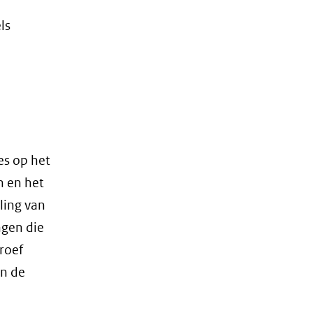
ls
es op het
n en het
ling van
ngen die
roef
in de