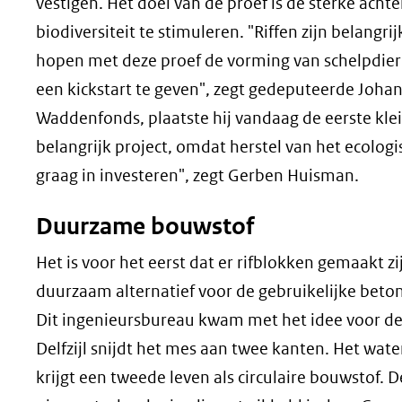
vestigen. Het doel van de proef is de sterke ach
biodiversiteit te stimuleren. "Riffen zijn belang
hopen met deze proef de vorming van schelpdie
een kickstart te geven", zegt gedeputeerde Joh
Waddenfonds, plaatste hij vandaag de eerste kle
belangrijk project, omdat herstel van het ecologi
graag in investeren", zegt Gerben Huisman.
Duurzame bouwstof
Het is voor het eerst dat er rifblokken gemaakt z
duurzaam alternatief voor de gebruikelijke betonn
Dit ingenieursbureau kwam met het idee voor de 
Delfzijl snijdt het mes aan twee kanten. Het wat
krijgt een tweede leven als circulaire bouwstof.