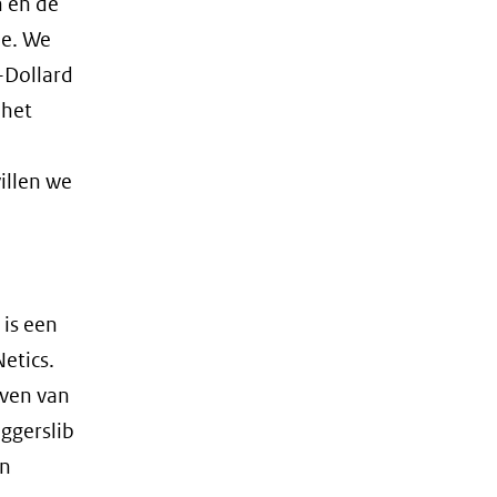
n en de
(afbeelding:
ng
csm_pilot_rifblokken1200bij900_59b07d9
ee. We
-Dollard
 het
illen we
 is een
etics.
aven van
ggerslib
en