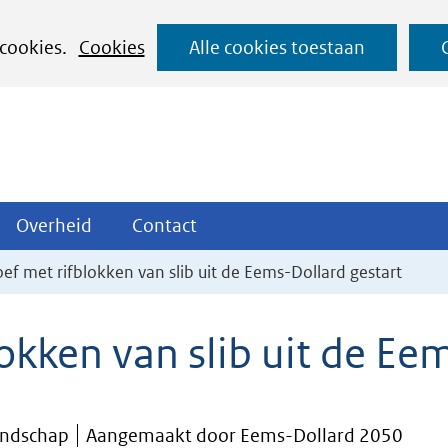
Ga
 cookies.
Cookies
Alle cookies toestaan
naar
de
inhoud
ojecten
Overheid
Contact
Overheid
Contact
tklappen
Uitklappen
Uitklappen
ef met rifblokken van slib uit de Eems-Dollard gestart
okken van slib uit de Ee
andschap
Aangemaakt door Eems-Dollard 2050