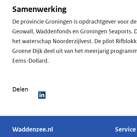
Samenwerking
De provincie Groningen is opdrachtgever voor de p
Geowall, Waddenfonds en Groningen Seaports. De 
het waterschap Noorderzijlvest. De pilot Rifblokk
Groene Dijk deel uit van het meerjarig programm
Eems-Dollard.
Delen
D
e
l
Waddenzee.nl
Service
e