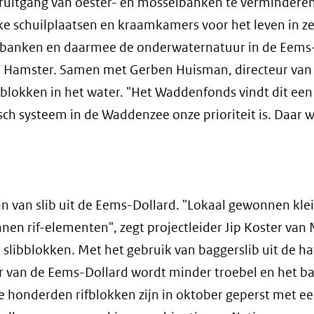
teruitgang van oester- en mosselbanken te vermindere
rijke schuilplaatsen en kraamkamers voor het leven in z
rbanken en daarmee de onderwaternatuur in de Eems
an Hamster. Samen met Gerben Huisman, directeur van
iblokken in het water. "Het Waddenfonds vindt dit een
sch systeem in de Waddenzee onze prioriteit is. Daar w
ijn van slib uit de Eems-Dollard. "Lokaal gewonnen klei
en rif-elementen", zegt projectleider Jip Koster van N
slibblokken. Met het gebruik van baggerslib uit de h
er van de Eems-Dollard wordt minder troebel en het ba
 De honderden rifblokken zijn in oktober geperst met e