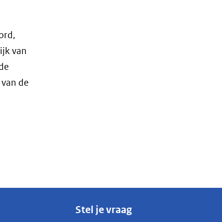
ord,
ijk van
ede
 van de
Stel je vraag