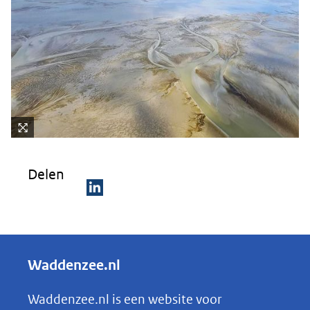
Kli
k
Delen
vo
or
D
ee
e
n
ve
l
Waddenzee.nl
rg
e
ro
n
Waddenzee.nl is een website voor
ti