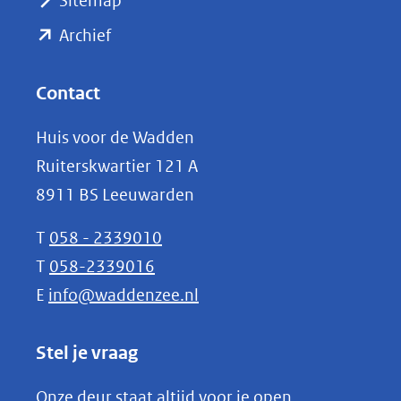
Sitemap
naar
(opent
een
Archief
andere
in
website)
nieuw
Contact
venster)
Huis voor de Wadden
(verwijst
Ruiterskwartier 121 A
naar
8911 BS Leeuwarden
een
andere
T
058 - 2339010
website)
T
058-2339016
E
info@waddenzee.nl
Stel je vraag
Onze deur staat altijd voor je open.