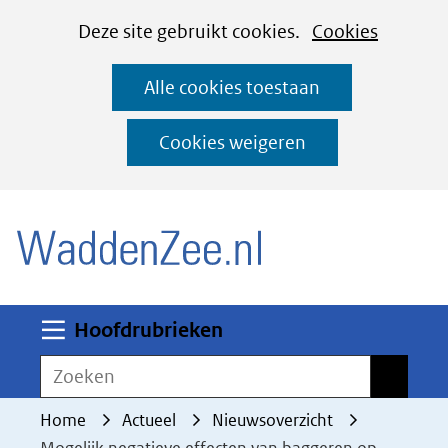
Cookies
Ga
Hier
Deze site gebruikt cookies.
Cookies
instellen
naar
kan
Alle cookies toestaan
de
het
inhoud
gebruik
Cookies weigeren
van
(naar homepage)
cookies
op
deze
website
worden
Uitklappen
Hoofdrubrieken
toegestaan
Zoeken
Zoeken
of
geweigerd.
Home
Actueel
Nieuwsoverzicht