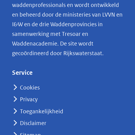
o
(afbeelding:
ng
waddenprofessionals en wordt ontwikkeld
csm_ed_slib_geultjes_12x9_9863c07a96.jpg)
p
en beheerd door de ministeries van LVVN en
L
I&W en de drie Waddenprovincies in
i
samenwerking met Tresoar en
n
Waddenacademie. De site wordt
k
gecoördineerd door Rijkswaterstaat.
e
d
Service
I
n
Cookies
(opent
Privacy
in
nieuw
Toegankelijkheid
venster)
Disclaimer
(verwijst