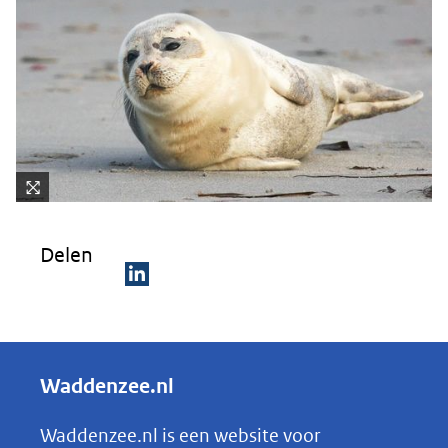
naar
een
andere
website)
Kli
k
Delen
vo
or
D
ee
e
n
ve
l
Waddenzee.nl
rg
e
ro
n
Waddenzee.nl is een website voor
ti