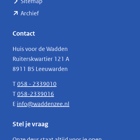
Sitemap
naar
(opent
een
Archief
andere
in
website)
nieuw
Contact
venster)
Huis voor de Wadden
(verwijst
Ruiterskwartier 121 A
naar
8911 BS Leeuwarden
een
andere
T
058 - 2339010
website)
T
058-2339016
E
info@waddenzee.nl
Stel je vraag
Onze deur staat altijd voor je open.