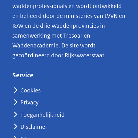
o
(afbeelding:
ng
waddenprofessionals en wordt ontwikkeld
csm_phoca_vitulina_18_gewone_zeehond_saxifraga-
p
en beheerd door de ministeries van LVVN en
bart_vastenhouw_ba585a3a39.jpg)
L
I&W en de drie Waddenprovincies in
i
samenwerking met Tresoar en
n
Waddenacademie. De site wordt
k
gecoördineerd door Rijkswaterstaat.
e
d
Service
I
n
Cookies
(opent
Privacy
in
nieuw
Toegankelijkheid
venster)
Disclaimer
(verwijst