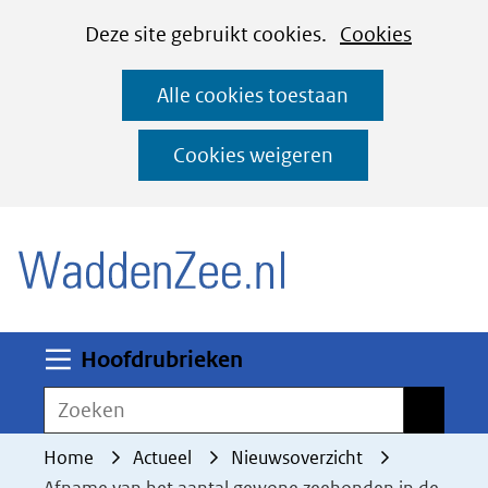
Cookies
Ga
Hier
Deze site gebruikt cookies.
Cookies
instellen
naar
kan
Alle cookies toestaan
de
het
inhoud
gebruik
Cookies weigeren
van
(naar homepage)
cookies
op
deze
website
worden
Uitklappen
Hoofdrubrieken
toegestaan
Zoeken
Zoeken
of
geweigerd.
Home
Actueel
Nieuwsoverzicht