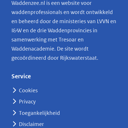
n
Waddenzee.nl is een website voor
ti
o
(afbeelding:
ng
waddenprofessionals en wordt ontwikkeld
csm_wadlopen_hans_braxmeijer_pixabay_b884764c31.jpg)
p
en beheerd door de ministeries van LVVN en
L
I&W en de drie Waddenprovincies in
i
samenwerking met Tresoar en
n
Waddenacademie. De site wordt
k
gecoördineerd door Rijkswaterstaat.
e
d
Service
I
n
Cookies
(opent
Privacy
in
nieuw
Toegankelijkheid
venster)
Disclaimer