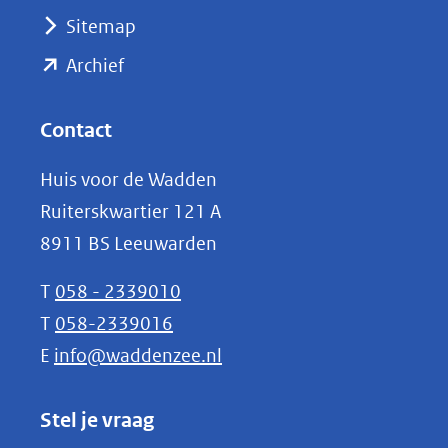
(verwijst
Sitemap
naar
(opent
een
Archief
andere
in
website)
nieuw
Contact
venster)
Huis voor de Wadden
(verwijst
Ruiterskwartier 121 A
naar
8911 BS Leeuwarden
een
andere
T
058 - 2339010
website)
T
058-2339016
E
info@waddenzee.nl
Stel je vraag