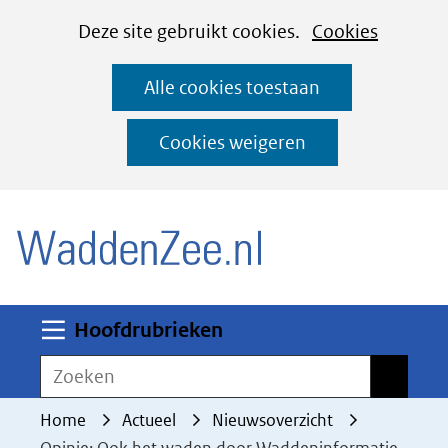
Cookies
Ga
Hier
Deze site gebruikt cookies.
Cookies
instellen
naar
kan
Alle cookies toestaan
de
het
inhoud
gebruik
Cookies weigeren
van
(naar homepage)
cookies
op
deze
website
worden
Uitklappen
Hoofdrubrieken
toegestaan
Zoeken
Zoeken
of
geweigerd.
Home
Actueel
Nieuwsoverzicht