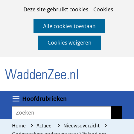
Cookies
Ga
Hier
Deze site gebruikt cookies.
Cookies
instellen
naar
kan
Alle cookies toestaan
de
het
inhoud
gebruik
Cookies weigeren
van
(naar homepage)
cookies
op
deze
website
worden
Uitklappen
Hoofdrubrieken
toegestaan
Zoeken
Zoeken
of
geweigerd.
Home
Actueel
Nieuwsoverzicht