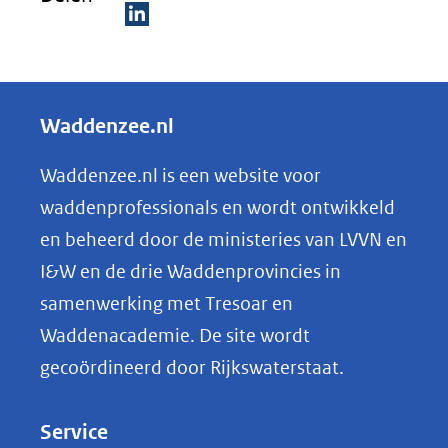
naar
een
D
andere
e
website
l
Waddenzee.nl
e
n
Waddenzee.nl is een website voor
o
waddenprofessionals en wordt ontwikkeld
p
en beheerd door de ministeries van LVVN en
L
I&W en de drie Waddenprovincies in
i
samenwerking met Tresoar en
n
Waddenacademie. De site wordt
k
gecoördineerd door Rijkswaterstaat.
e
d
Service
I