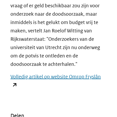
vraag of er geld beschikbaar zou zijn voor
onderzoek naar de doodsoorzaak, maar
inmiddels is het gelukt om budget vrij te
maken, vertelt Jan Roelof Witting van
Rijkswaterstaat: "Onderzoekers van de
universiteit van Utrecht zijn nu onderweg
om de potvis te ontleden en de
doodsoorzaak te achterhalen."
(opent
Volledig artikel op website Omrop Fryslân
in
nieuw
venster
(verwij
Delen