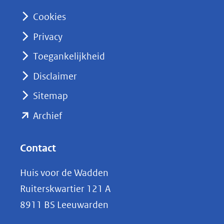
n
Cookies
(opent
Privacy
in
nieuw
Toegankelijkheid
venster)
Disclaimer
(verwijst
Sitemap
naar
(opent
een
Archief
andere
in
website)
nieuw
Contact
venster)
Huis voor de Wadden
(verwijst
Ruiterskwartier 121 A
naar
8911 BS Leeuwarden
een