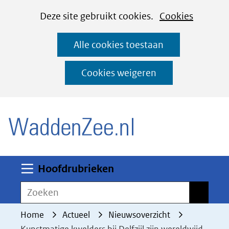
Cookies
Ga
Hier
Deze site gebruikt cookies.
Cookies
instellen
naar
kan
Alle cookies toestaan
de
het
inhoud
gebruik
Cookies weigeren
van
(naar homepage)
cookies
op
deze
website
worden
Uitklappen
Hoofdrubrieken
toegestaan
Zoeken
Zoeken
of
geweigerd.
Home
Actueel
Nieuwsoverzicht