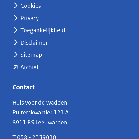
n
Cookies
(opent
Privacy
in
nieuw
Toegankelijkheid
venster)
Disclaimer
(verwijst
Sitemap
naar
(opent
een
Archief
andere
in
website)
nieuw
Contact
venster)
Huis voor de Wadden
(verwijst
Ruiterskwartier 121 A
naar
8911 BS Leeuwarden
een
andere
T
058 - 2339010