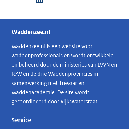
naar
D
een
e
andere
l
Waddenzee.nl
website)
e
n
Waddenzee.nl is een website voor
o
waddenprofessionals en wordt ontwikkeld
p
en beheerd door de ministeries van LVVN en
L
I&W en de drie Waddenprovincies in
i
samenwerking met Tresoar en
n
Waddenacademie. De site wordt
k
gecoördineerd door Rijkswaterstaat.
e
d
Service
I