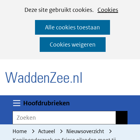
Cookies
Ga
Hier
Deze site gebruikt cookies.
Cookies
instellen
naar
kan
Alle cookies toestaan
de
het
inhoud
gebruik
Cookies weigeren
van
(naar homepage)
cookies
op
deze
website
worden
Uitklappen
Hoofdrubrieken
toegestaan
Zoeken
Zoeken
of
geweigerd.
Home
Actueel
Nieuwsoverzicht