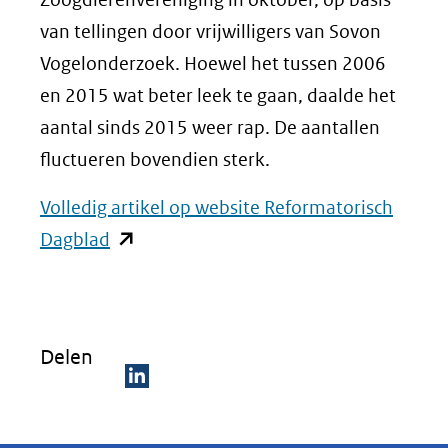
van tellingen door vrijwilligers van Sovon
Vogelonderzoek. Hoewel het tussen 2006
en 2015 wat beter leek te gaan, daalde het
aantal sinds 2015 weer rap. De aantallen
fluctueren bovendien sterk.
Volledig artikel op website Reformatorisch
(opent
Dagblad
in
nieuw
venster)
Delen
(verwijst
naar
D
een
e