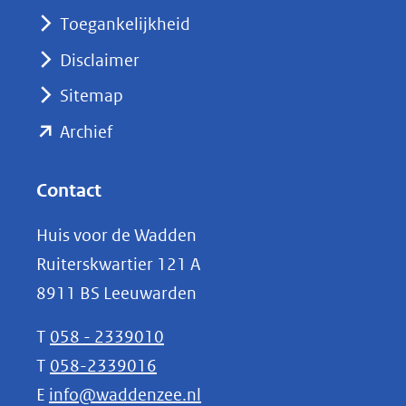
nieuw
Toegankelijkheid
venster)
Disclaimer
(verwijst
Sitemap
naar
(opent
een
Archief
andere
in
website)
nieuw
Contact
venster)
Huis voor de Wadden
(verwijst
Ruiterskwartier 121 A
naar
8911 BS Leeuwarden
een
andere
T
058 - 2339010
website)
T
058-2339016
E
info@waddenzee.nl