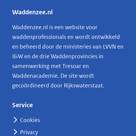
andere
l
Waddenzee.nl
website)
e
n
Waddenzee.nl is een website voor
o
waddenprofessionals en wordt ontwikkeld
p
en beheerd door de ministeries van LVVN en
L
I&W en de drie Waddenprovincies in
i
samenwerking met Tresoar en
n
Waddenacademie. De site wordt
k
gecoördineerd door Rijkswaterstaat.
e
d
Service
I
n
Cookies
(opent
Privacy
in