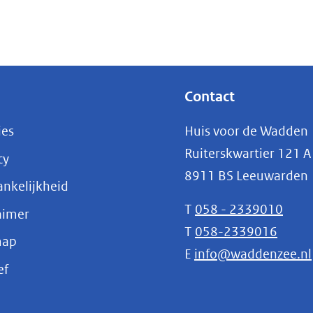
venster)
(verwijst
naar
een
andere
Contact
website)
ies
Huis voor de Wadden
Ruiterskwartier 121 A
cy
8911 BS Leeuwarden
nkelijkheid
T
058 - 2339010
aimer
T
058-2339016
map
E
info@waddenzee.nl
(opent
ef
in