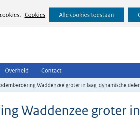
Ga
 cookies.
Cookies
Alle cookies toestaan
naar
de
inhoud
ojecten
Overheid
Contact
Overheid
Contact
tklappen
Uitklappen
Uitklappen
bodemberoering Waddenzee groter in laag-dynamische dele
ing Waddenzee groter i