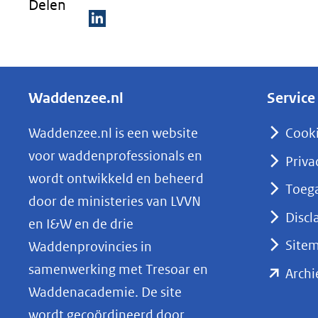
Delen
D
e
l
Waddenzee.nl
Service
e
n
Waddenzee.nl is een website
Cook
o
voor waddenprofessionals en
Priva
p
wordt ontwikkeld en beheerd
Toega
L
door de ministeries van LVVN
i
Discl
en I&W en de drie
n
Site
Waddenprovincies in
k
samenwerking met Tresoar en
Archi
e
Waddenacademie. De site
d
wordt gecoördineerd door