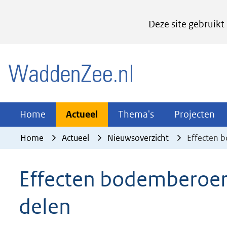
Cookies
Deze site gebruikt
instellen
Hier
(naar homepage)
kan
het
gebruik
van
Actueel
Thema's
Pr
Home
Actueel
Thema's
Projecten
Uitklappen
Uitklappen
Ui
cookies
Home
Actueel
Nieuwsoverzicht
Effecten 
op
deze
Effecten bodemberoer
website
worden
delen
toegestaan
of