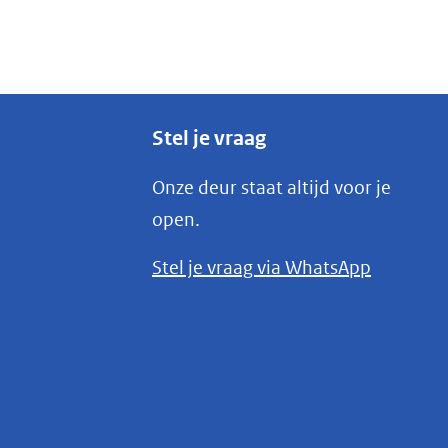
Stel je vraag
Onze deur staat altijd voor je
open.
(opent
Stel je vraag via WhatsApp
in
nieuw
venster)
(verwijst
naar