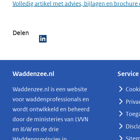
Volledig artikel met advies, bijlagen en brochur
Delen
D
e
l
Waddenzee.nl
Service
e
n
Waddenzee.nl is een website
Cook
o
voor waddenprofessionals en
Priva
p
wordt ontwikkeld en beheerd
Toega
L
door de ministeries van LVVN
i
Discl
en I&W en de drie
n
Site
Waddenprovincies in