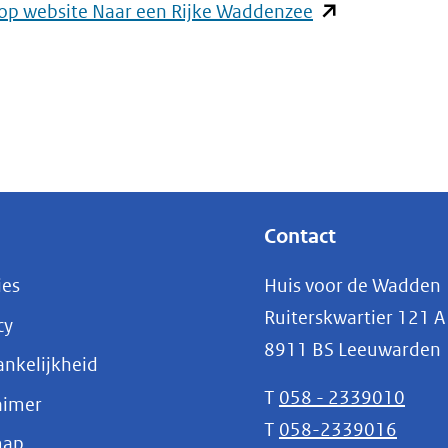
(opent
e op website Naar een Rijke Waddenzee
in
nieuw
venster)
(verwijst
naar
een
andere
Contact
website)
ies
Huis voor de Wadden
Ruiterskwartier 121 A
cy
8911 BS Leeuwarden
nkelijkheid
T
058 - 2339010
aimer
T
058-2339016
map