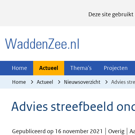
Cookies
Deze site gebruikt
instellen
Hier
(naar homepage)
kan
het
gebruik
van
Actueel
Thema's
Pr
Home
Actueel
Thema's
Projecten
Uitklappen
Uitklappen
Ui
cookies
Home
Actueel
Nieuwsoverzicht
Advies st
op
deze
Advies streefbeeld o
website
worden
toegestaan
Gepubliceerd op 16 november 2021
Overig
A
of