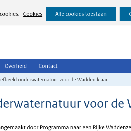
Ga
 cookies.
Cookies
Alle cookies toestaan
naar
de
inhoud
ojecten
Overheid
Contact
Overheid
Contact
tklappen
Uitklappen
Uitklappen
reefbeeld onderwaternatuur voor de Wadden klaar
nderwaternatuur voor de
angemaakt door Programma naar een Rijke Waddenz