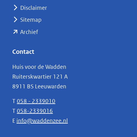
venster)
Disclaimer
(verwijst
Sitemap
naar
(opent
een
Archief
andere
in
website)
nieuw
Contact
venster)
Huis voor de Wadden
(verwijst
Ruiterskwartier 121 A
naar
8911 BS Leeuwarden
een
andere
T
058 - 2339010
website)
T
058-2339016
E
info@waddenzee.nl