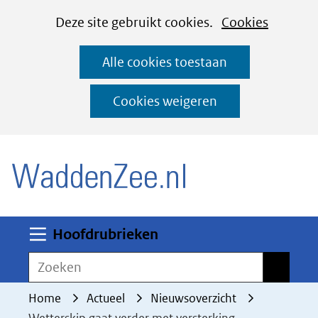
Cookies
Ga
Hier
Deze site gebruikt cookies.
Cookies
instellen
naar
kan
Alle cookies toestaan
de
het
inhoud
gebruik
Cookies weigeren
van
(naar homepage)
cookies
op
deze
website
worden
Uitklappen
Hoofdrubrieken
toegestaan
Zoeken
Zoeken
of
geweigerd.
Home
Actueel
Nieuwsoverzicht