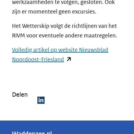
werkzaamheden te volgen, gesloten. Ook
zijn er momenteel geen excursies.
Het Wetterskip volgt de richtlijnen van het
RIVM voor eventuele andere maatregelen.
Volledig artikel op website Nieuwsblad
(opent
Noordoost-Friesland
in
nieuw
venster)
Delen
(verwijst
naar
D
een
e
andere
l
Waddenzee.nl