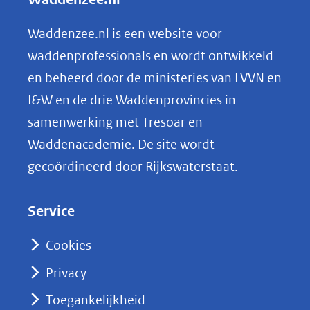
website)
e
n
Waddenzee.nl is een website voor
o
waddenprofessionals en wordt ontwikkeld
p
en beheerd door de ministeries van LVVN en
L
I&W en de drie Waddenprovincies in
i
samenwerking met Tresoar en
n
Waddenacademie. De site wordt
k
gecoördineerd door Rijkswaterstaat.
e
d
Service
I
n
Cookies
(opent
Privacy
in
nieuw
Toegankelijkheid