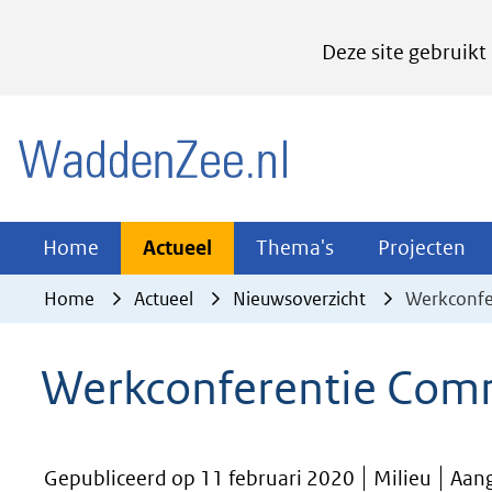
Cookies
Deze site gebruikt
instellen
Hier
(naar homepage)
kan
het
gebruik
van
Actueel
Thema's
Pr
Home
Actueel
Thema's
Projecten
Uitklappen
Uitklappen
Ui
cookies
Home
Actueel
Nieuwsoverzicht
Werkconfe
op
deze
Werkconferentie Comm
website
worden
toegestaan
Gepubliceerd op 11 februari 2020
Milieu
Aang
of