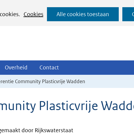
Ga
 cookies.
Cookies
Alle cookies toestaan
naar
de
inhoud
ojecten
Overheid
Contact
Overheid
Contact
tklappen
Uitklappen
Uitklappen
rentie Community Plasticvrije Wadden
unity Plasticvrije Wad
emaakt door Rijkswaterstaat