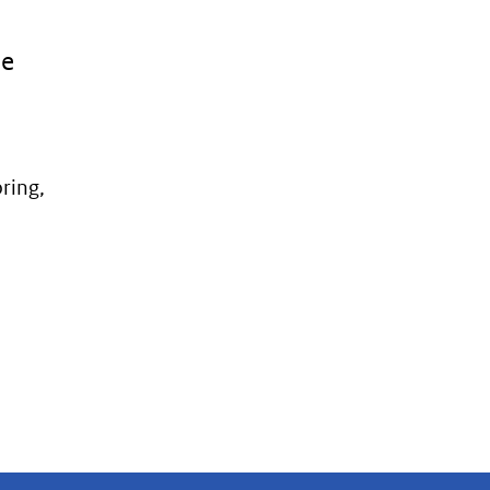
je
ring,