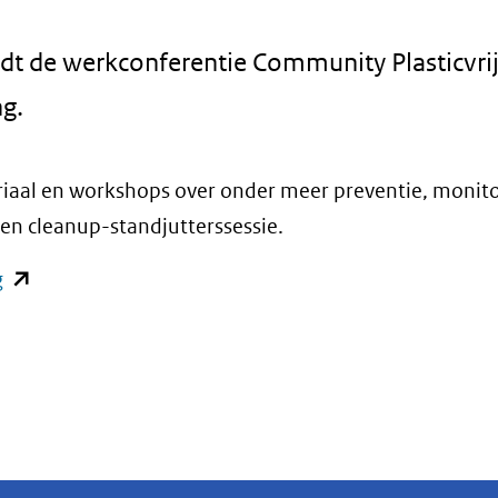
rdt de werkconferentie Community Plasticvri
g.
riaal en workshops over onder meer preventie, monito
en cleanup-standjutterssessie.
(opent
g
in
nieuw
venster)
(verwijst
naar
een