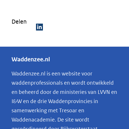
venste
(verwi
Delen
naar
een
D
ander
e
websi
l
Waddenzee.nl
e
n
Waddenzee.nl is een website voor
o
waddenprofessionals en wordt ontwikkeld
p
en beheerd door de ministeries van LVVN en
L
I&W en de drie Waddenprovincies in
i
samenwerking met Tresoar en
n
Waddenacademie. De site wordt
k
gecoördineerd door Rijkswaterstaat.