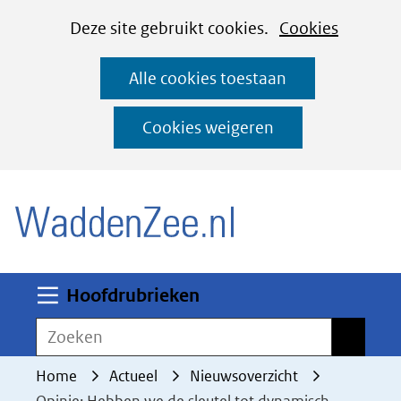
Cookies
Ga
Hier
Deze site gebruikt cookies.
Cookies
instellen
naar
kan
Alle cookies toestaan
de
het
inhoud
gebruik
Cookies weigeren
van
(naar homepage)
cookies
op
deze
website
worden
Uitklappen
Hoofdrubrieken
toegestaan
Zoeken
Zoeken
of
geweigerd.
Home
Actueel
Nieuwsoverzicht