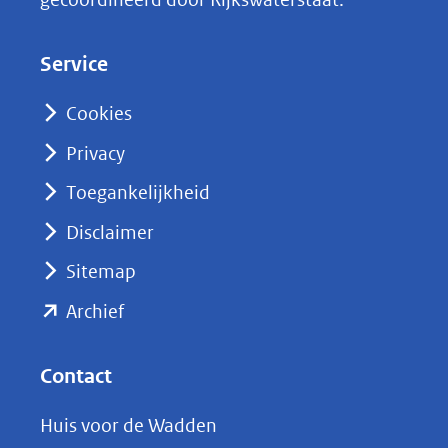
e
d
Service
I
n
Cookies
(opent
Privacy
in
nieuw
Toegankelijkheid
venster)
Disclaimer
(verwijst
Sitemap
naar
(opent
een
Archief
andere
in
website)
nieuw
Contact
venster)
Huis voor de Wadden
(verwijst