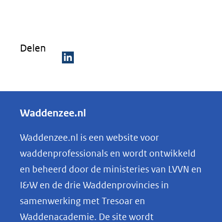
in
nieuw
venster)
Delen
(verwijst
naar
D
een
e
andere
l
Waddenzee.nl
website)
e
n
Waddenzee.nl is een website voor
o
waddenprofessionals en wordt ontwikkeld
p
en beheerd door de ministeries van LVVN en
L
I&W en de drie Waddenprovincies in
i
samenwerking met Tresoar en
n
Waddenacademie. De site wordt