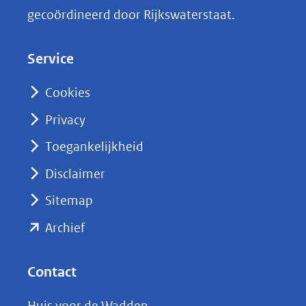
k
gecoördineerd door Rijkswaterstaat.
e
d
Service
I
n
Cookies
(opent
Privacy
in
nieuw
Toegankelijkheid
venster)
Disclaimer
(verwijst
Sitemap
naar
(opent
een
Archief
andere
in
website)
nieuw
Contact
venster)
Huis voor de Wadden