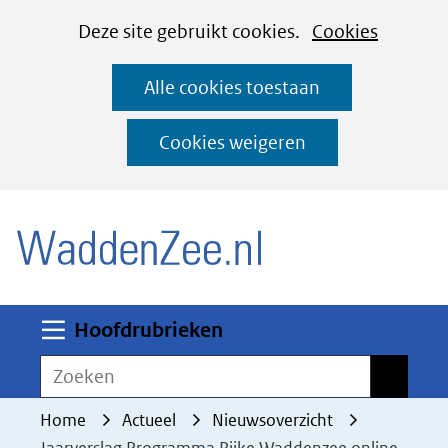
Cookies
Ga
Hier
Deze site gebruikt cookies.
Cookies
instellen
naar
kan
Alle cookies toestaan
de
het
inhoud
gebruik
Cookies weigeren
van
(naar homepage)
cookies
op
deze
website
worden
Uitklappen
Hoofdrubrieken
toegestaan
Zoeken
Zoeken
of
geweigerd.
Home
Actueel
Nieuwsoverzicht