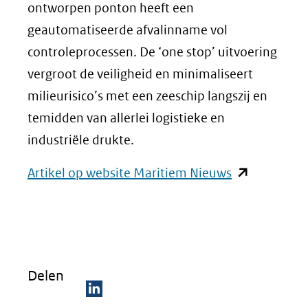
ontworpen ponton heeft een
geautomatiseerde afvalinname vol
controleprocessen. De ‘one stop’ uitvoering
vergroot de veiligheid en minimaliseert
milieurisico’s met een zeeschip langszij en
temidden van allerlei logistieke en
industriële drukte.
(opent
Artikel op website Maritiem Nieuws
in
nieuw
venster)
(verwijst
Delen
naar
een