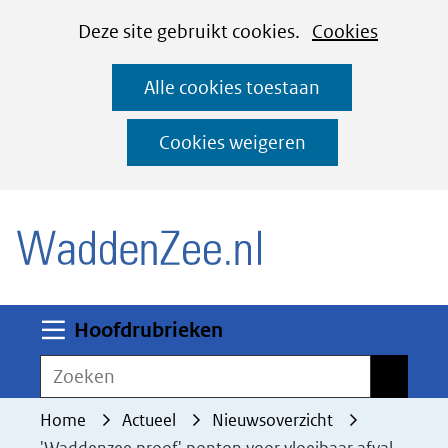
Cookies
Ga
Hier
Deze site gebruikt cookies.
Cookies
instellen
naar
kan
Alle cookies toestaan
de
het
inhoud
gebruik
Cookies weigeren
van
(naar homepage)
cookies
op
deze
website
worden
Uitklappen
Hoofdrubrieken
toegestaan
Zoeken
Zoeken
of
geweigerd.
Home
Actueel
Nieuwsoverzicht