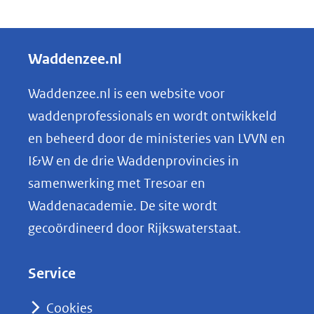
D
andere
e
website)
l
Waddenzee.nl
e
n
Waddenzee.nl is een website voor
o
waddenprofessionals en wordt ontwikkeld
p
en beheerd door de ministeries van LVVN en
L
I&W en de drie Waddenprovincies in
i
samenwerking met Tresoar en
n
Waddenacademie. De site wordt
k
gecoördineerd door Rijkswaterstaat.
e
d
Service
I
n
Cookies