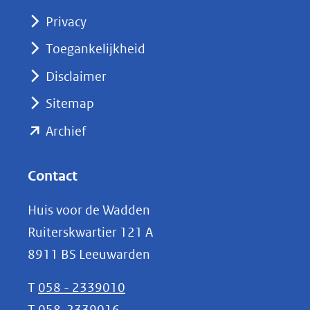
(opent
Privacy
in
nieuw
Toegankelijkheid
venster)
Disclaimer
(verwijst
Sitemap
naar
(opent
een
Archief
andere
in
website)
nieuw
Contact
venster)
Huis voor de Wadden
(verwijst
Ruiterskwartier 121 A
naar
8911 BS Leeuwarden
een
andere
T
058 - 2339010
website)
T
058-2339016