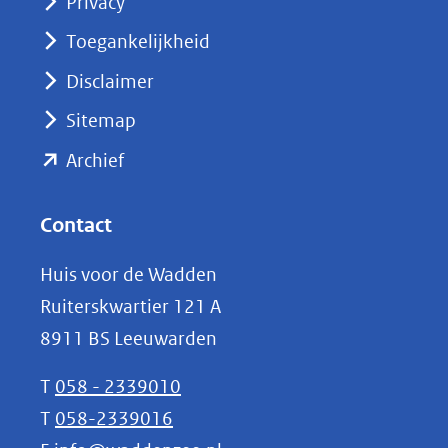
Privacy
in
nieuw
Toegankelijkheid
venster)
Disclaimer
(verwijst
Sitemap
naar
(opent
een
Archief
andere
in
website)
nieuw
Contact
venster)
Huis voor de Wadden
(verwijst
Ruiterskwartier 121 A
naar
8911 BS Leeuwarden
een
andere
T
058 - 2339010
website)
T
058-2339016