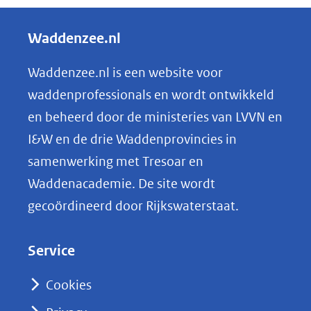
e
andere
l
Waddenzee.nl
website)
e
n
Waddenzee.nl is een website voor
o
waddenprofessionals en wordt ontwikkeld
p
en beheerd door de ministeries van LVVN en
L
I&W en de drie Waddenprovincies in
i
samenwerking met Tresoar en
n
Waddenacademie. De site wordt
k
gecoördineerd door Rijkswaterstaat.
e
d
Service
I
n
Cookies
(opent