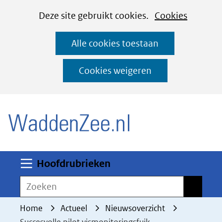
Cookies
Ga
Hier
Deze site gebruikt cookies.
Cookies
instellen
naar
kan
Alle cookies toestaan
de
het
inhoud
gebruik
Cookies weigeren
van
(naar homepage)
cookies
op
deze
website
worden
Uitklappen
Hoofdrubrieken
toegestaan
Zoeken
Zoeken
of
geweigerd.
Home
Actueel
Nieuwsoverzicht