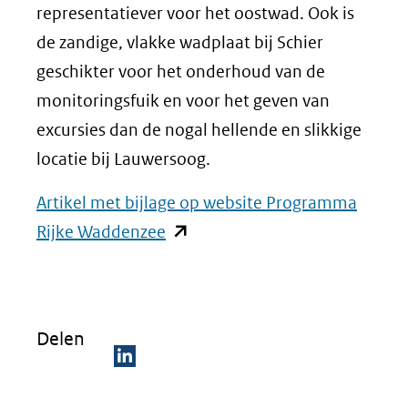
representatiever voor het oostwad. Ook is
de zandige, vlakke wadplaat bij Schier
geschikter voor het onderhoud van de
monitoringsfuik en voor het geven van
excursies dan de nogal hellende en slikkige
locatie bij Lauwersoog.
Artikel met bijlage op website Programma
(opent
Rijke Waddenzee
in
nieuw
venster)
Delen
(verwijst
naar
D
een