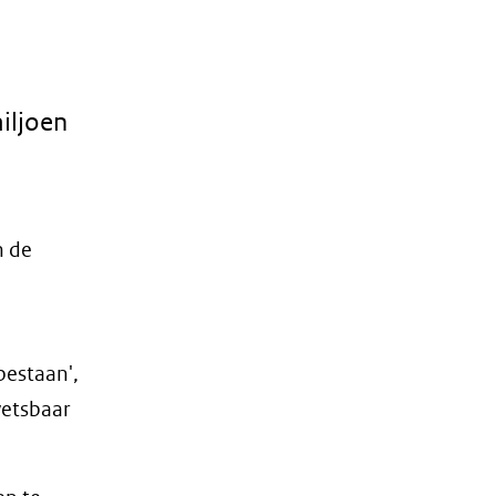
iljoen
n de
bestaan',
wetsbaar