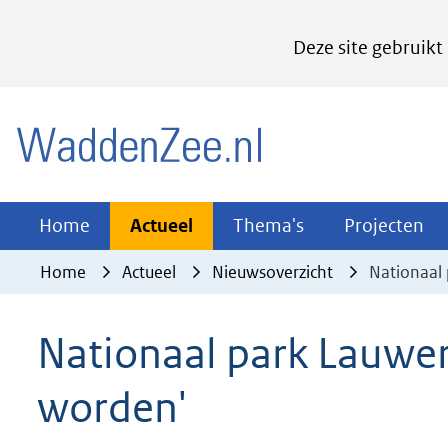
Cookies
Deze site gebruikt
instellen
Hier
(naar homepage)
kan
het
gebruik
van
Actueel
Thema's
Pr
Home
Actueel
Thema's
Projecten
Uitklappen
Uitklappen
Ui
cookies
Home
Actueel
Nieuwsoverzicht
Nationaal 
op
deze
Nationaal park Lauwers
website
worden
worden'
toegestaan
of