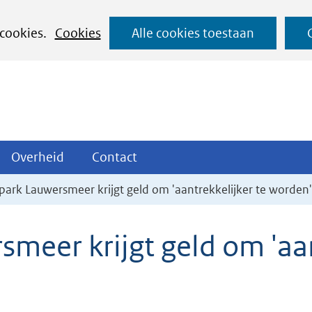
Ga
 cookies.
Cookies
Alle cookies toestaan
naar
de
inhoud
ojecten
Overheid
Contact
Overheid
Contact
tklappen
Uitklappen
Uitklappen
park Lauwersmeer krijgt geld om 'aantrekkelijker te worden'
meer krijgt geld om 'aan