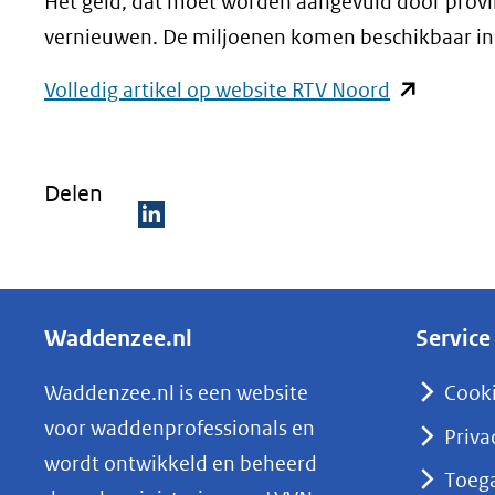
Het geld, dat moet worden aangevuld door provi
vernieuwen. De miljoenen komen beschikbaar in
(opent
Volledig artikel op website RTV Noord
in
nieuw
Delen
venster)
(verwijst
D
naar
e
een
l
andere
Waddenzee.nl
Service
e
website)
n
Waddenzee.nl is een website
Cook
o
voor waddenprofessionals en
Priva
p
wordt ontwikkeld en beheerd
Toega
L