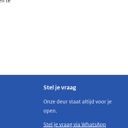
en te
Stel je vraag
Onze deur staat altijd voor je
open.
(opent
Stel je vraag via WhatsApp