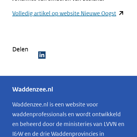
(opent
Volledig artikel op website Nieuwe Oogst
in
nieuw
venster)
Delen
(verwijs
naar
D
een
e
andere
l
Waddenzee.nl
website
e
n
Waddenzee.nl is een website voor
o
waddenprofessionals en wordt ontwikkeld
p
en beheerd door de ministeries van LVVN en
L
I&W en de drie Waddenprovincies in