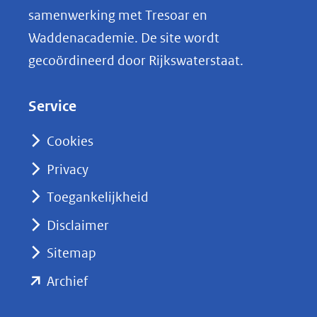
i
samenwerking met Tresoar en
n
Waddenacademie. De site wordt
k
gecoördineerd door Rijkswaterstaat.
e
d
Service
I
n
Cookies
(opent
Privacy
in
nieuw
Toegankelijkheid
venster)
Disclaimer
(verwijst
Sitemap
naar
(opent
een
Archief
andere
in