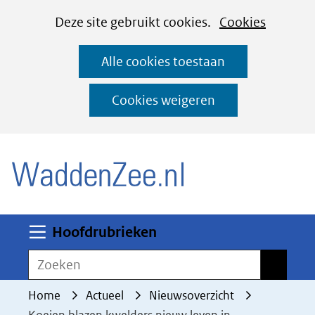
Cookies
Ga
Hier
Deze site gebruikt cookies.
Cookies
instellen
naar
kan
Alle cookies toestaan
de
het
inhoud
gebruik
Cookies weigeren
van
(naar homepage)
cookies
op
deze
website
worden
Uitklappen
Hoofdrubrieken
toegestaan
Zoeken
Zoeken
of
geweigerd.
Home
Actueel
Nieuwsoverzicht