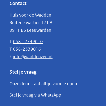
website)
nieuw
Contact
venster)
Huis voor de Wadden
(verwijst
Ruiterskwartier 121 A
naar
8911 BS Leeuwarden
een
andere
T
058 - 2339010
website)
T
058-2339016
E
info@waddenzee.nl
Stel je vraag
Onze deur staat altijd voor je open.
(opent
Stel je vraag via WhatsApp
in