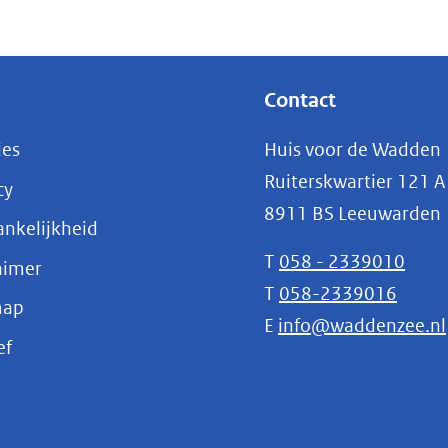
e
te)
Contact
ies
Huis voor de Wadden
Ruiterskwartier 121 A
cy
8911 BS Leeuwarden
nkelijkheid
T
058 - 2339010
aimer
T
058-2339016
map
E
info@waddenzee.nl
(opent
ef
in
nieuw
venster)