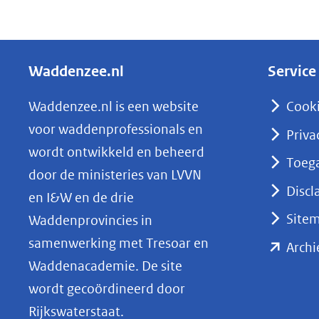
naar
D
een
e
ander
l
websi
Waddenzee.nl
Service
e
n
Waddenzee.nl is een website
Cook
o
voor waddenprofessionals en
Priva
p
wordt ontwikkeld en beheerd
Toega
L
door de ministeries van LVVN
i
Discl
en I&W en de drie
n
Site
Waddenprovincies in
k
samenwerking met Tresoar en
Archi
e
Waddenacademie. De site
d
wordt gecoördineerd door
I
Rijkswaterstaat.
n