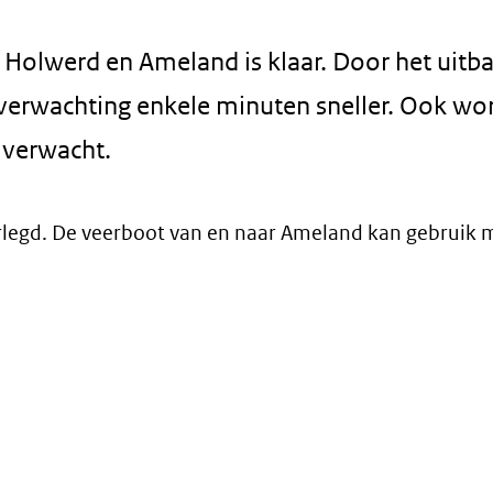
n Holwerd en Ameland is klaar. Door het uitb
 verwachting enkele minuten sneller. Ook wo
verwacht.
erlegd. De veerboot van en naar Ameland kan gebruik
t
r)
jst