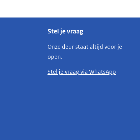
Stel je vraag
Onze deur staat altijd voor je
open.
(opent
Stel je vraag via WhatsApp
in
nieuw
venster)
(verwijst
naar
een