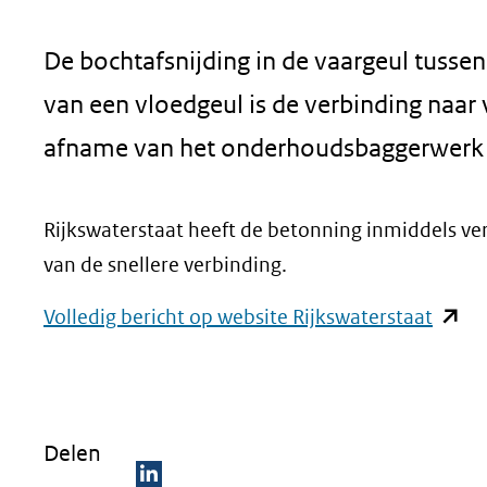
geweigerd.
De bochtafsnijding in de vaargeul tusse
van een vloedgeul is de verbinding naar
afname van het onderhoudsbaggerwerk 
Rijkswaterstaat heeft de betonning inmiddels v
van de snellere verbinding.
(open
Volledig bericht op website Rijkswaterstaat
in
nieuw
venste
Delen
(verwi