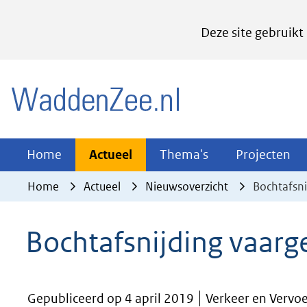
Cookies
Deze site gebruikt
instellen
Hier
(naar homepage)
kan
het
gebruik
van
Actueel
Thema's
Pr
Home
Actueel
Thema's
Projecten
Uitklappen
Uitklappen
Ui
cookies
Home
Actueel
Nieuwsoverzicht
Bochtafsni
op
deze
Bochtafsnijding vaarg
website
worden
toegestaan
Gepubliceerd op 4 april 2019
Verkeer en Vervo
of