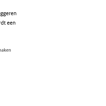
aggeren
rdt een
 maken