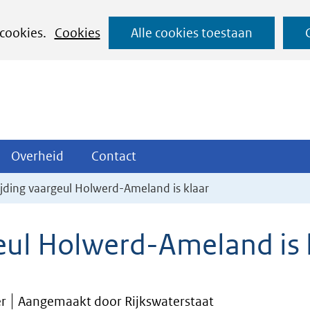
Ga
 cookies.
Cookies
Alle cookies toestaan
naar
de
inhoud
ojecten
Overheid
Contact
Overheid
Contact
tklappen
Uitklappen
Uitklappen
jding vaargeul Holwerd-Ameland is klaar
eul Holwerd-Ameland is 
er
Aangemaakt door Rijkswaterstaat