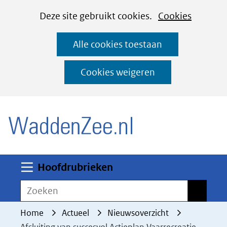
Cookies
Ga
Hier
Deze site gebruikt cookies.
Cookies
instellen
naar
kan
Alle cookies toestaan
de
het
inhoud
gebruik
Cookies weigeren
van
(naar homepage)
cookies
op
deze
website
worden
Uitklappen
Hoofdrubrieken
toegestaan
Zoeken
Zoeken
of
geweigerd.
Home
Actueel
Nieuwsoverzicht