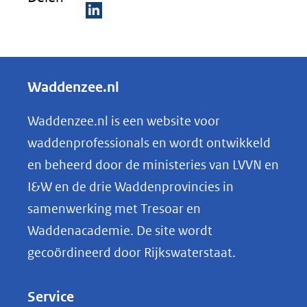
(verwijst
naar
D
een
e
andere
l
Waddenzee.nl
website)
e
n
Waddenzee.nl is een website voor
o
waddenprofessionals en wordt ontwikkeld
p
en beheerd door de ministeries van LVVN en
L
I&W en de drie Waddenprovincies in
i
samenwerking met Tresoar en
n
Waddenacademie. De site wordt
k
gecoördineerd door Rijkswaterstaat.
e
d
Service
I