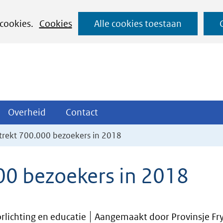
Ga
 cookies.
Cookies
Alle cookies toestaan
naar
de
inhoud
ojecten
Overheid
Contact
Overheid
Contact
tklappen
Uitklappen
Uitklappen
k trekt 700.000 bezoekers in 2018
000 bezoekers in 2018
rlichting en educatie
Aangemaakt door Provinsje Fr