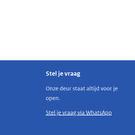
Stel je vraag
Onze deur staat altijd voor je
open.
(opent
Stel je vraag via WhatsApp
in
nieuw