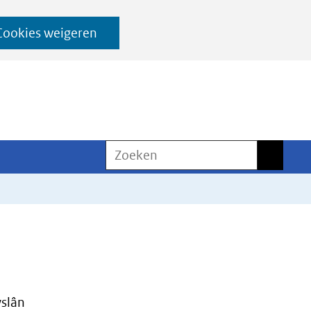
Cookies weigeren
Zoeken
Zoeken
yslân