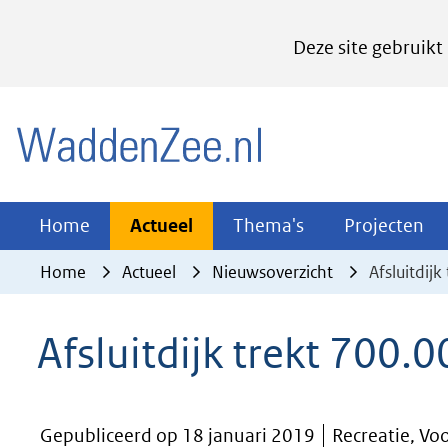
Cookies
Deze site gebruikt
instellen
Hier
(naar homepage)
kan
het
gebruik
van
Actueel
Thema's
Pr
Home
Actueel
Thema's
Projecten
Uitklappen
Uitklappen
Ui
cookies
Home
Actueel
Nieuwsoverzicht
Afsluitdij
op
deze
Afsluitdijk trekt 700.
website
worden
toegestaan
Gepubliceerd op 18 januari 2019
Recreatie, Voo
of