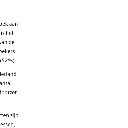
zoek aan
is het
van de
oekers
 (52%).
derland
antal
doorzet.
ten zijn
ressen,