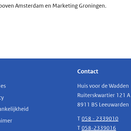
d boven Amsterdam en Marketing Groningen.
Contact
ies
Huis voor de Wadden
Ruiterskwartier 121 A
cy
8911 BS Leeuwarden
nkelijkheid
T
058 - 2339010
aimer
T
058-2339016