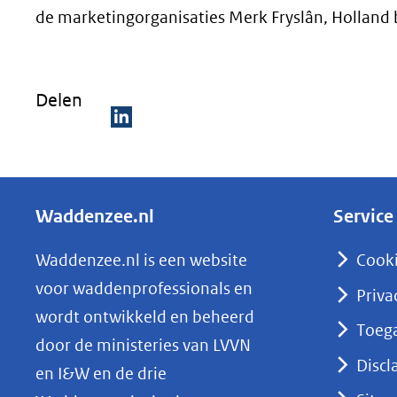
de marketingorganisaties Merk Fryslân, Hollan
Delen
D
e
l
Waddenzee.nl
Service
e
n
Waddenzee.nl is een website
Cook
o
voor waddenprofessionals en
Priva
p
wordt ontwikkeld en beheerd
Toega
L
door de ministeries van LVVN
i
Discl
en I&W en de drie
n