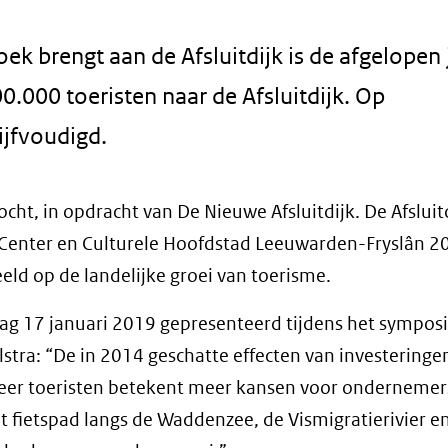
zoek brengt aan de Afsluitdijk is de afgelopen
.000 toeristen naar de Afsluitdijk. Op
ijfvoudigd.
ht, in opdracht van De Nieuwe Afsluitdijk. De Afsluitd
 Center en Culturele Hoofdstad Leeuwarden-Fryslân 2
eld op de landelijke groei van toerisme.
dag 17 januari 2019 gepresenteerd tijdens het sympos
lstra: “De in 2014 geschatte effecten van investeringe
t. Meer toeristen betekent meer kansen voor ondernemer
 fietspad langs de Waddenzee, de Vismigratierivier e