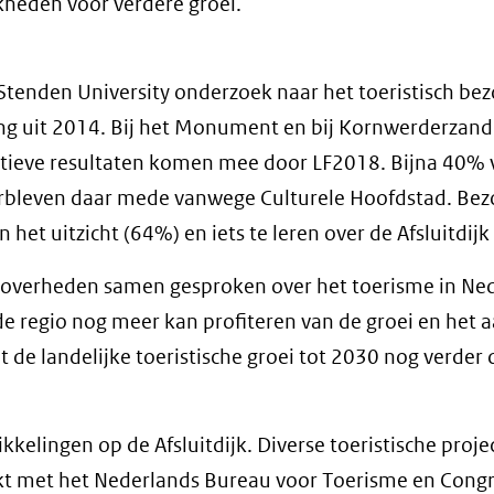
heden voor verdere groei.”
Stenden University onderzoek naar het toeristisch be
ing uit 2014. Bij het Monument en bij Kornwerderzand 
sitieve resultaten komen mee door LF2018. Bijna 40% 
rbleven daar mede vanwege Culturele Hoofdstad. Bez
et uitzicht (64%) en iets te leren over de Afsluitdijk
overheden samen gesproken over het toerisme in Ne
de regio nog meer kan profiteren van de groei en het a
t de landelijke toeristische groei tot 2030 nog verder 
kelingen op de Afsluitdijk. Diverse toeristische projec
kt met het Nederlands Bureau voor Toerisme en Cong