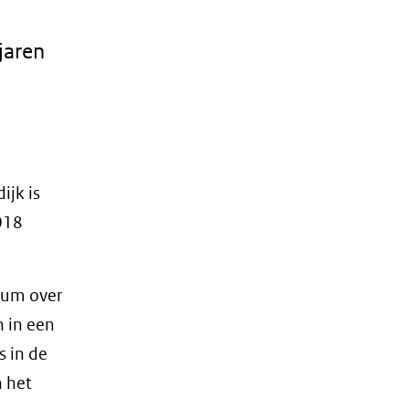
 jaren
ijk is
018
ium over
n in een
s in de
n het