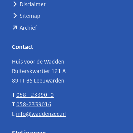
venster)
Disclaimer
(verwijst
Sitemap
naar
(opent
een
Archief
andere
in
website)
nieuw
Contact
venster)
Huis voor de Wadden
(verwijst
Ruiterskwartier 121 A
naar
8911 BS Leeuwarden
een
andere
T
058 - 2339010
website)
T
058-2339016
E
info@waddenzee.nl