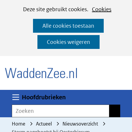
Cookies
Ga
Hier
Deze site gebruikt cookies.
Cookies
instellen
naar
kan
Alle cookies toestaan
de
het
inhoud
gebruik
Cookies weigeren
van
(naar homepage)
cookies
op
deze
website
worden
Uitklappen
Hoofdrubrieken
toegestaan
Zoeken
Zoeken
of
geweigerd.
Home
Actueel
Nieuwsoverzicht