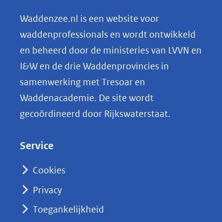
e
n
Waddenzee.nl is een website voor
o
waddenprofessionals en wordt ontwikkeld
p
en beheerd door de ministeries van LVVN en
L
I&W en de drie Waddenprovincies in
i
samenwerking met Tresoar en
n
Waddenacademie. De site wordt
k
gecoördineerd door Rijkswaterstaat.
e
d
Service
I
n
Cookies
(opent
Privacy
in
nieuw
Toegankelijkheid