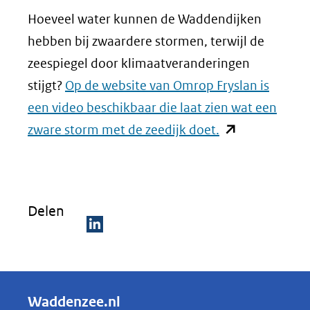
Hoeveel water kunnen de Waddendijken
hebben bij zwaardere stormen, terwijl de
zeespiegel door klimaatveranderingen
stijgt?
Op de website van Omrop Fryslan is
een video beschikbaar die laat zien wat een
(opent
zware storm met de zeedijk doet.
in
nieuw
venster)
Delen
(verwijst
naar
D
een
e
andere
l
Waddenzee.nl
website)