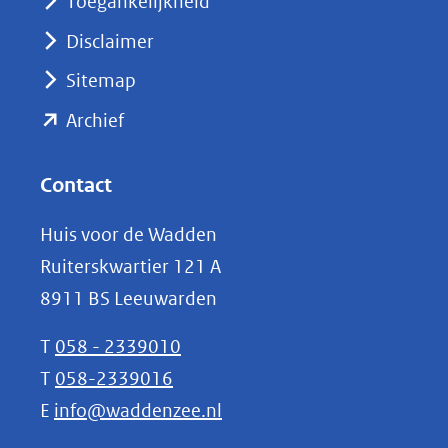
Toegankelijkheid
venster)
Disclaimer
(verwijst
Sitemap
naar
(opent
een
Archief
andere
in
website)
nieuw
Contact
venster)
Huis voor de Wadden
(verwijst
Ruiterskwartier 121 A
naar
8911 BS Leeuwarden
een
andere
T
058 - 2339010
website)
T
058-2339016
E
info@waddenzee.nl