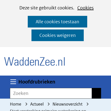
Cookies
Ga
Hier
Deze site gebruikt cookies.
Cookies
instellen
naar
kan
Alle cookies toestaan
de
het
inhoud
gebruik
Cookies weigeren
van
(naar homepage)
cookies
op
deze
website
worden
Uitklappen
Hoofdrubrieken
toegestaan
Zoeken
Zoeken
of
geweigerd.
Home
Actueel
Nieuwsoverzicht