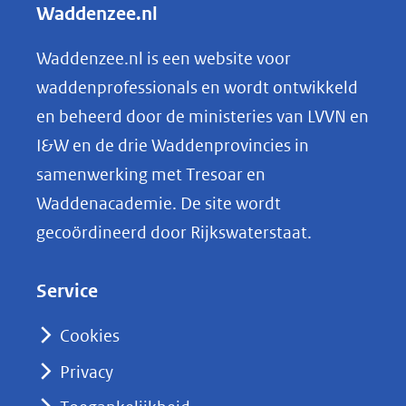
Waddenzee.nl
e
n
Waddenzee.nl is een website voor
o
waddenprofessionals en wordt ontwikkeld
p
en beheerd door de ministeries van LVVN en
L
I&W en de drie Waddenprovincies in
i
samenwerking met Tresoar en
n
Waddenacademie. De site wordt
k
gecoördineerd door Rijkswaterstaat.
e
d
Service
I
n
Cookies
(opent
Privacy
in
nieuw