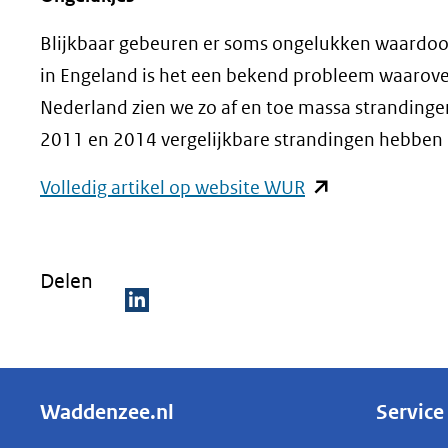
Blijkbaar gebeuren er soms ongelukken waardoor 
in Engeland is het een bekend probleem waarover
Nederland zien we zo af en toe massa strandingen 
2011 en 2014 vergelijkbare strandingen hebbe
(opent
Volledig artikel op website WUR
in
nieuw
Delen
venster)
(verwijst
D
naar
e
een
l
andere
Waddenzee.nl
Service
e
website)