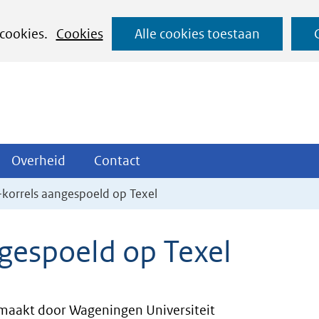
Ga
 cookies.
Cookies
Alle cookies toestaan
naar
de
inhoud
ojecten
Overheid
Contact
Overheid
Contact
tklappen
Uitklappen
Uitklappen
o-korrels aangespoeld op Texel
ngespoeld op Texel
aakt door Wageningen Universiteit