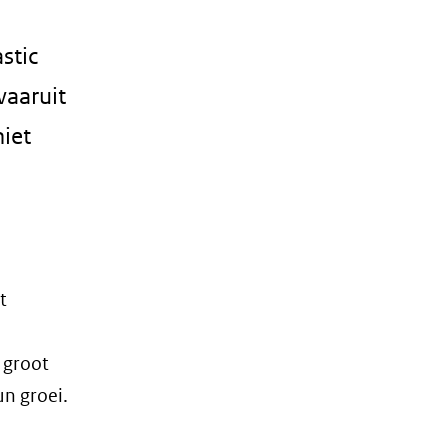
stic
 waaruit
iet
t
 groot
n groei.