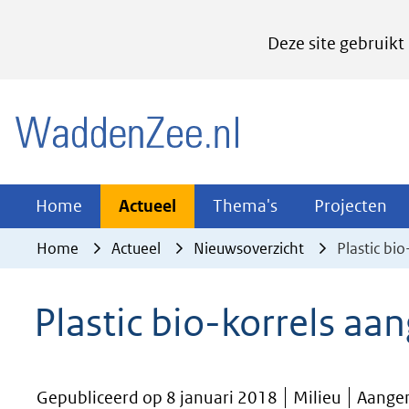
Cookies
Deze site gebruikt
instellen
Hier
(naar homepage)
kan
het
gebruik
van
Actueel
Thema's
Pr
Home
Actueel
Thema's
Projecten
Uitklappen
Uitklappen
Ui
cookies
Home
Actueel
Nieuwsoverzicht
Plastic bi
op
deze
Plastic bio-korrels aa
website
worden
toegestaan
Gepubliceerd op 8 januari 2018
Milieu
Aangem
of