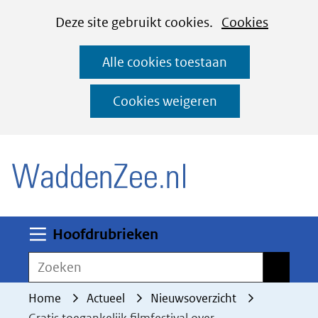
Cookies
Ga
Hier
Deze site gebruikt cookies.
Cookies
instellen
naar
kan
Alle cookies toestaan
de
het
inhoud
gebruik
Cookies weigeren
van
(naar homepage)
cookies
op
deze
website
worden
Uitklappen
Hoofdrubrieken
toegestaan
Zoeken
Zoeken
of
geweigerd.
Home
Actueel
Nieuwsoverzicht