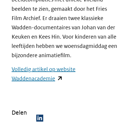
beelden te zien, gemaakt door het Fries
Film Archief. Er draaien twee klassieke
Wadden-documentaires van Johan van der
Keuken en Kees Hin. Voor kinderen van alle
leeftijden hebben we woensdagmiddag een
bijzondere animatiefilm.
Volledig artikel op website
(opent
Waddenacademie
in
nieuw
venster)
Delen
(verwijst
naar
D