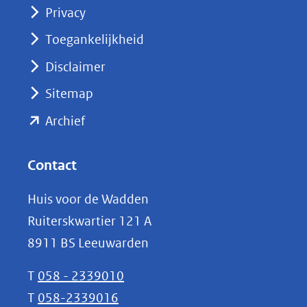
Privacy
in
nieuw
Toegankelijkheid
venster)
Disclaimer
(verwijst
Sitemap
naar
(opent
een
Archief
andere
in
website)
nieuw
Contact
venster)
Huis voor de Wadden
(verwijst
Ruiterskwartier 121 A
naar
8911 BS Leeuwarden
een
andere
T
058 - 2339010
website)
T
058-2339016