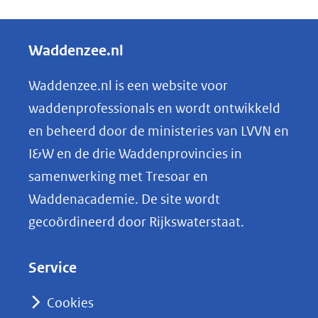
een
e
andere
l
Waddenzee.nl
website)
e
n
Waddenzee.nl is een website voor
o
waddenprofessionals en wordt ontwikkeld
p
en beheerd door de ministeries van LVVN en
L
I&W en de drie Waddenprovincies in
i
samenwerking met Tresoar en
n
Waddenacademie. De site wordt
k
gecoördineerd door Rijkswaterstaat.
e
d
Service
I
n
Cookies
(opent