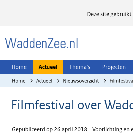
Cookies
Deze site gebruikt
instellen
Hier
(naar homepage)
kan
het
gebruik
van
Actueel
Thema's
Pr
Home
Actueel
Thema's
Projecten
Uitklappen
Uitklappen
Ui
cookies
Home
Actueel
Nieuwsoverzicht
Filmfestiv
op
deze
Filmfestival over Wad
website
worden
toegestaan
Gepubliceerd op 26 april 2018
Voorlichting en 
of