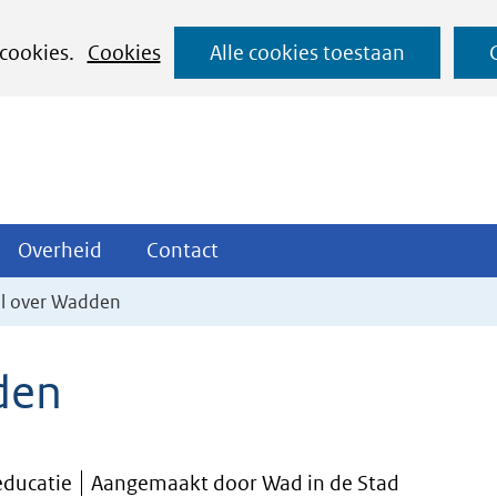
Ga
 cookies.
Cookies
Alle cookies toestaan
naar
de
inhoud
ojecten
Overheid
Contact
Overheid
Contact
tklappen
Uitklappen
Uitklappen
al over Wadden
den
educatie
Aangemaakt door Wad in de Stad