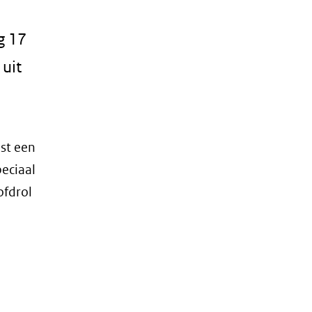
g 17
 uit
ist een
peciaal
ofdrol