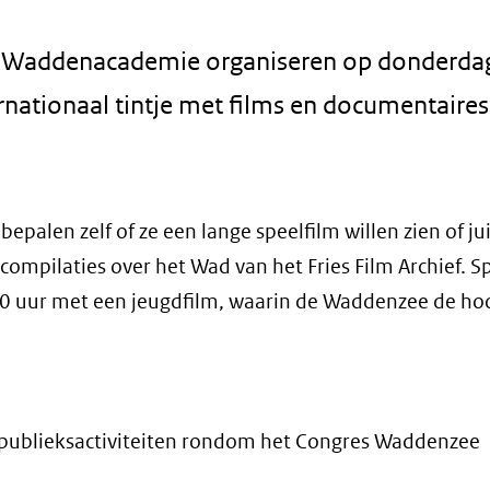
n de Waddenacademie organiseren op donderda
rnationaal tintje met films en documentaires
epalen zelf of ze een lange speelfilm willen zien of ju
mpilaties over het Wad van het Fries Film Archief. S
0 uur met een jeugdfilm, waarin de Waddenzee de ho
d, publieksactiviteiten rondom het Congres Waddenzee