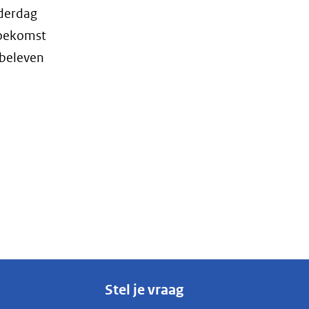
nderdag
toekomst
 beleven
Stel je vraag