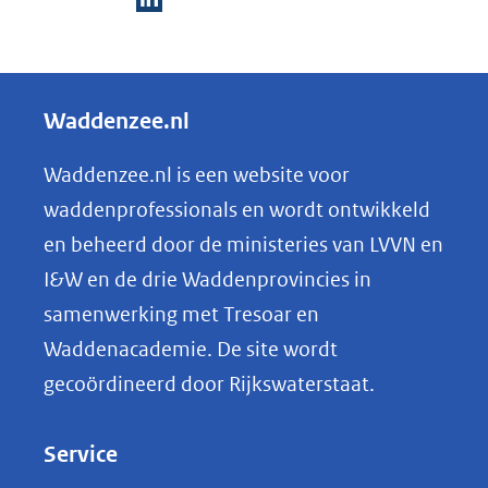
D
e
l
Waddenzee.nl
e
n
Waddenzee.nl is een website voor
o
waddenprofessionals en wordt ontwikkeld
p
en beheerd door de ministeries van LVVN en
L
I&W en de drie Waddenprovincies in
i
samenwerking met Tresoar en
n
Waddenacademie. De site wordt
k
gecoördineerd door Rijkswaterstaat.
e
d
Service
I