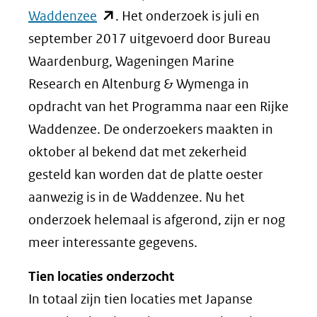
(opent
Waddenzee
. Het onderzoek is juli en
in
september 2017 uitgevoerd door Bureau
nieuw
Waardenburg, Wageningen Marine
venster)
Research en Altenburg & Wymenga in
(verwijst
opdracht van het Programma naar een Rijke
naar
Waddenzee. De onderzoekers maakten in
een
oktober al bekend dat met zekerheid
andere
gesteld kan worden dat de platte oester
website)
aanwezig is in de Waddenzee. Nu het
onderzoek helemaal is afgerond, zijn er nog
meer interessante gegevens.
Tien locaties onderzocht
In totaal zijn tien locaties met Japanse