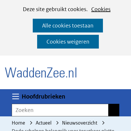
Cookies
Ga
Hier
Deze site gebruikt cookies.
Cookies
instellen
naar
kan
Alle cookies toestaan
de
het
inhoud
gebruik
Cookies weigeren
van
(naar homepage)
cookies
op
deze
website
worden
Uitklappen
Hoofdrubrieken
toegestaan
Zoeken
Zoeken
of
geweigerd.
Home
Actueel
Nieuwsoverzicht