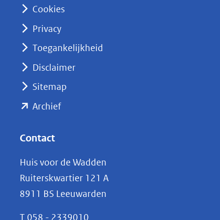
n
Cookies
(opent
Privacy
in
nieuw
Toegankelijkheid
venster)
Disclaimer
(verwijst
Sitemap
naar
(opent
een
Archief
andere
in
website)
nieuw
Contact
venster)
Huis voor de Wadden
(verwijst
Ruiterskwartier 121 A
naar
8911 BS Leeuwarden
een
andere
T
058 - 2339010