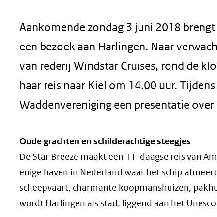
geweigerd.
Aankomende zondag 3 juni 2018 brengt z
een bezoek aan Harlingen. Naar verwacht
van rederij Windstar Cruises, rond de klo
haar reis naar Kiel om 14.00 uur. Tijden
Waddenvereniging een presentatie over
Oude grachten en schilderachtige steegjes
De Star Breeze maakt een 11-daagse reis van A
enige haven in Nederland waar het schip afmeert. 
scheepvaart, charmante koopmanshuizen, pakhui
wordt Harlingen als stad, liggend aan het Unes