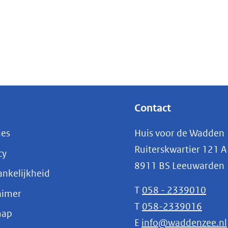
Contact
ies
Huis voor de Wadden
Ruiterskwartier 121 A
cy
8911 BS Leeuwarden
nkelijkheid
T
058 - 2339010
aimer
T
058-2339016
map
E
info@waddenzee.nl