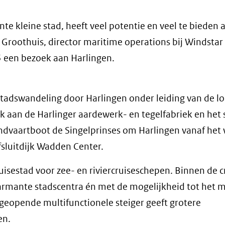
te kleine stad, heeft veel potentie en veel te bieden 
 Groothuis, director maritime operations bij Windstar 
5 een bezoek aan Harlingen.
tadswandeling door Harlingen onder leiding van de lo
 aan de Harlinger aardewerk- en tegelfabriek en het 
ndvaartboot de Singelprinses om Harlingen vanaf het 
sluitdijk Wadden Center.
uisestad voor zee- en riviercruiseschepen. Binnen de c
harmante stadscentra én met de mogelijkheid tot het 
s geopende multifunctionele steiger geeft grotere
en.