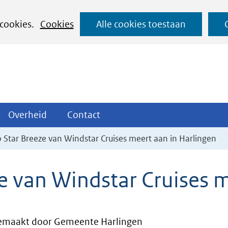
Ga
 cookies.
Cookies
Alle cookies toestaan
naar
de
inhoud
ojecten
Overheid
Contact
Overheid
Contact
tklappen
Uitklappen
Uitklappen
p Star Breeze van Windstar Cruises meert aan in Harlingen
e van Windstar Cruises m
emaakt door Gemeente Harlingen