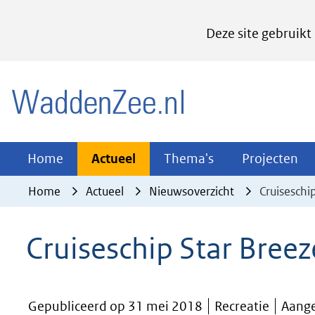
Cookies
Deze site gebruikt
instellen
Hier
(naar homepage)
kan
het
gebruik
van
Actueel
Thema's
Pr
Home
Actueel
Thema's
Projecten
Uitklappen
Uitklappen
Ui
cookies
Home
Actueel
Nieuwsoverzicht
Cruiseschi
op
deze
Cruiseschip Star Breez
website
worden
toegestaan
Gepubliceerd op 31 mei 2018
Recreatie
Aang
of