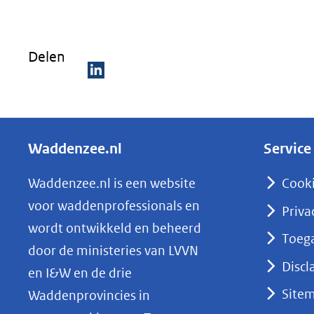
Delen
D
e
l
Waddenzee.nl
Service
e
n
Waddenzee.nl is een website
Cook
o
voor waddenprofessionals en
Priva
p
wordt ontwikkeld en beheerd
Toega
L
door de ministeries van LVVN
i
Discl
en I&W en de drie
n
Site
Waddenprovincies in
k