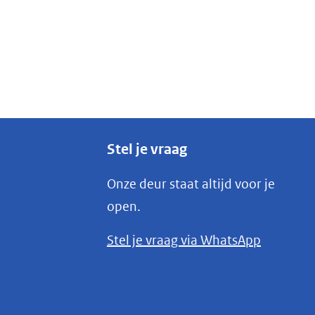
Stel je vraag
Onze deur staat altijd voor je
open.
(opent
Stel je vraag via WhatsApp
in
nieuw
venster)