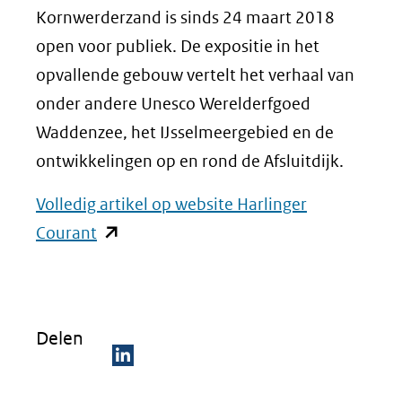
Kornwerderzand is sinds 24 maart 2018
open voor publiek. De expositie in het
opvallende gebouw vertelt het verhaal van
onder andere Unesco Werelderfgoed
Waddenzee, het IJsselmeergebied en de
ontwikkelingen op en rond de Afsluitdijk.
Volledig artikel op website Harlinger
(opent
Courant
in
nieuw
venster)
Delen
(verwijst
naar
D