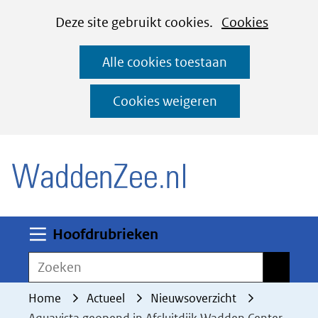
Cookies
Ga
Hier
Deze site gebruikt cookies.
Cookies
instellen
naar
kan
Alle cookies toestaan
de
het
inhoud
gebruik
Cookies weigeren
van
(naar homepage)
cookies
op
deze
website
worden
Uitklappen
Hoofdrubrieken
toegestaan
Zoeken
Zoeken
of
geweigerd.
Home
Actueel
Nieuwsoverzicht