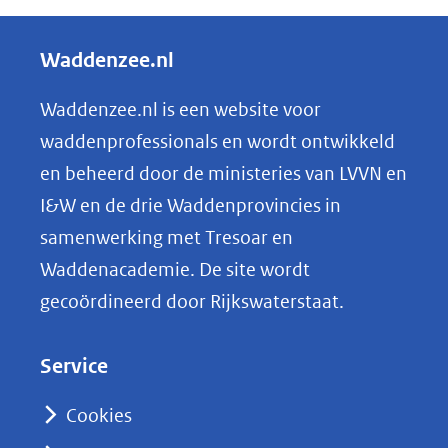
een
e
andere
l
Waddenzee.nl
website)
e
n
Waddenzee.nl is een website voor
o
waddenprofessionals en wordt ontwikkeld
p
en beheerd door de ministeries van LVVN en
L
I&W en de drie Waddenprovincies in
i
samenwerking met Tresoar en
n
Waddenacademie. De site wordt
k
gecoördineerd door Rijkswaterstaat.
e
d
Service
I
n
Cookies
(opent