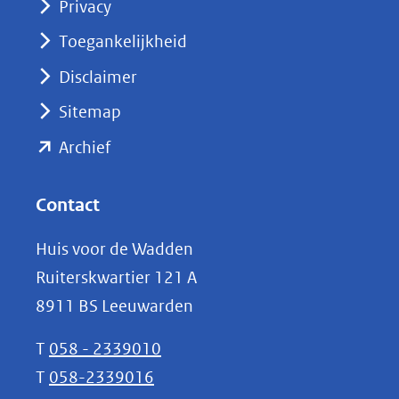
Privacy
in
nieuw
Toegankelijkheid
venster)
Disclaimer
(verwijst
Sitemap
naar
(opent
een
Archief
andere
in
website)
nieuw
Contact
venster)
Huis voor de Wadden
(verwijst
Ruiterskwartier 121 A
naar
8911 BS Leeuwarden
een
andere
T
058 - 2339010
website)
T
058-2339016