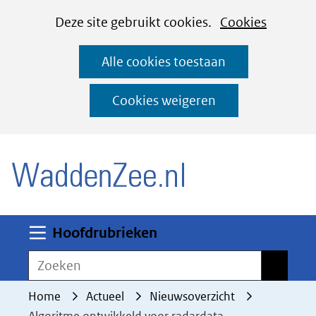
Cookies
Ga
Hier
Deze site gebruikt cookies.
Cookies
instellen
naar
kan
Alle cookies toestaan
de
het
inhoud
gebruik
Cookies weigeren
van
(naar homepage)
cookies
op
deze
website
worden
Uitklappen
Hoofdrubrieken
toegestaan
Zoeken
Zoeken
of
geweigerd.
Home
Actueel
Nieuwsoverzicht