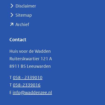
venster)
Disclaimer
(verwijst
Sitemap
naar
(opent
een
Archief
andere
in
website)
nieuw
Contact
venster)
Huis voor de Wadden
(verwijst
Ruiterskwartier 121 A
naar
8911 BS Leeuwarden
een
andere
T
058 - 2339010
website)
T
058-2339016
E
info@waddenzee.nl