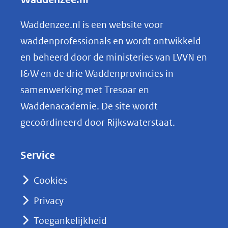
website)
e
n
Waddenzee.nl is een website voor
o
waddenprofessionals en wordt ontwikkeld
p
en beheerd door de ministeries van LVVN en
L
I&W en de drie Waddenprovincies in
i
samenwerking met Tresoar en
n
Waddenacademie. De site wordt
k
gecoördineerd door Rijkswaterstaat.
e
d
Service
I
n
Cookies
(opent
Privacy
in
nieuw
Toegankelijkheid