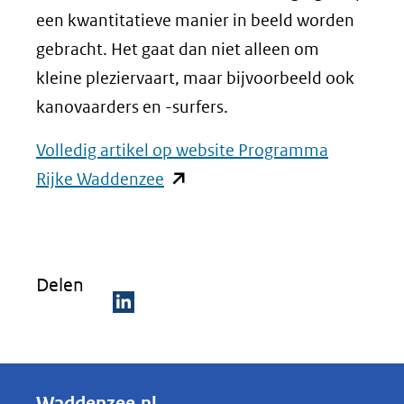
een kwantitatieve manier in beeld worden
gebracht. Het gaat dan niet alleen om
kleine pleziervaart, maar bijvoorbeeld ook
kanovaarders en -surfers.
Volledig artikel op website Programma
(opent
Rijke Waddenzee
in
nieuw
venster)
Delen
(verwijst
naar
D
een
e
andere
l
Waddenzee.nl