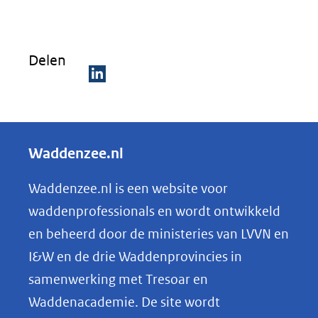
venster)
(verwijst
Delen
naar
een
D
andere
e
website)
l
Waddenzee.nl
e
n
Waddenzee.nl is een website voor
o
waddenprofessionals en wordt ontwikkeld
p
en beheerd door de ministeries van LVVN en
L
I&W en de drie Waddenprovincies in
i
samenwerking met Tresoar en
n
Waddenacademie. De site wordt
k