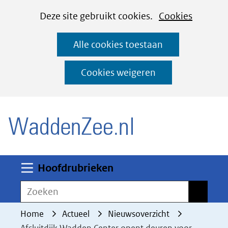
Cookies
Ga
Hier
Deze site gebruikt cookies.
Cookies
instellen
naar
kan
Alle cookies toestaan
de
het
inhoud
gebruik
Cookies weigeren
van
(naar homepage)
cookies
op
deze
website
worden
Uitklappen
Hoofdrubrieken
toegestaan
Zoeken
Zoeken
of
geweigerd.
Home
Actueel
Nieuwsoverzicht