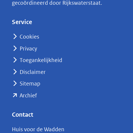
gecoördineerd door Rijkswaterstaat.
e
d
Service
I
n
Cookies
(opent
Privacy
in
nieuw
Toegankelijkheid
venster)
Disclaimer
(verwijst
Sitemap
naar
(opent
een
Archief
andere
in
website)
nieuw
Contact
venster)
Huis voor de Wadden