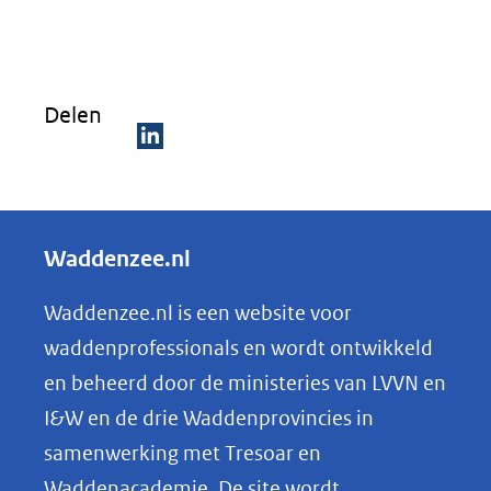
in
nieuw
venster)
Delen
(verwijst
naar
D
een
e
andere
l
Waddenzee.nl
website)
e
n
Waddenzee.nl is een website voor
o
waddenprofessionals en wordt ontwikkeld
p
en beheerd door de ministeries van LVVN en
L
I&W en de drie Waddenprovincies in
i
samenwerking met Tresoar en
n
Waddenacademie. De site wordt