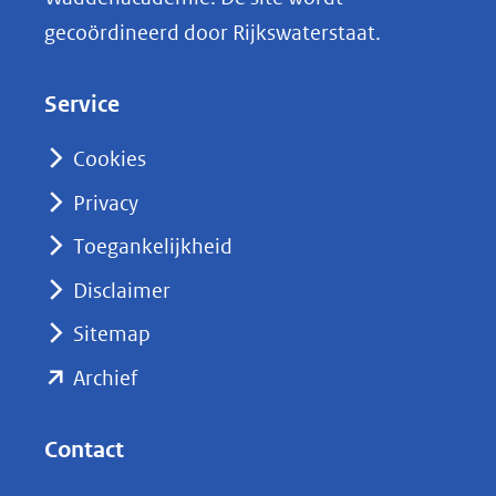
k
gecoördineerd door Rijkswaterstaat.
e
d
Service
I
n
Cookies
(opent
Privacy
in
nieuw
Toegankelijkheid
venster)
Disclaimer
(verwijst
Sitemap
naar
(opent
een
Archief
andere
in
website)
nieuw
Contact
venster)