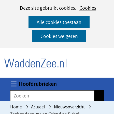
Cookies
Ga
Hier
Deze site gebruikt cookies.
Cookies
instellen
naar
kan
Alle cookies toestaan
de
het
inhoud
gebruik
Cookies weigeren
van
(naar homepage)
cookies
op
deze
website
worden
Uitklappen
Hoofdrubrieken
toegestaan
Zoeken
Zoeken
of
geweigerd.
Home
Actueel
Nieuwsoverzicht