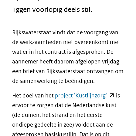
liggen voorlopig deels stil.
Rijkswaterstaat vindt dat de voorgang van
de werkzaamheden niet overeenkomt met
wat er in het contract is afgesproken. De
aannemer heeft daarom afgelopen vrijdag
een brief van Rijkswaterstaat ontvangen om
de samenwerking te beëindigen.
(opent
Het doel van het
project 'Kustlijnzorg'
is
in
ervoor te zorgen dat de Nederlandse kust
nieuw
(de duinen, het strand en het eerste
venster)
ondiepe gedeelte in zee) voldoet aan de
(verwijst
afgesproken basiskustlijn. Dat is op dit