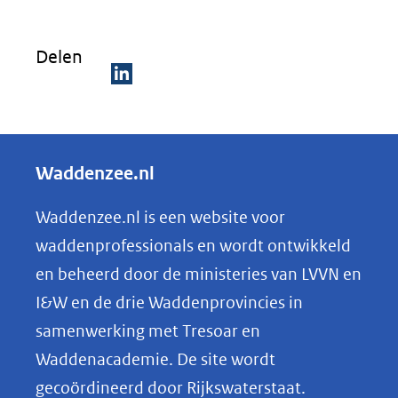
nieuw
venster)
Delen
(verwijst
naar
D
een
e
andere
l
Waddenzee.nl
website)
e
n
Waddenzee.nl is een website voor
o
waddenprofessionals en wordt ontwikkeld
p
en beheerd door de ministeries van LVVN en
L
I&W en de drie Waddenprovincies in
i
samenwerking met Tresoar en
n
Waddenacademie. De site wordt
k
gecoördineerd door Rijkswaterstaat.