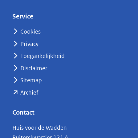
e
d
Service
I
n
Cookies
(opent
Privacy
in
nieuw
Toegankelijkheid
venster)
Disclaimer
(verwijst
Sitemap
naar
(opent
een
Archief
andere
in
website)
nieuw
Contact
venster)
Huis voor de Wadden
(verwijst
Ruiterskwartier 121 A