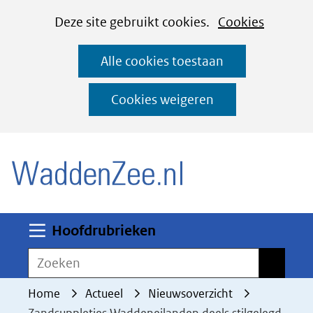
Cookies
Ga
Hier
Deze site gebruikt cookies.
Cookies
instellen
naar
kan
Alle cookies toestaan
de
het
inhoud
gebruik
Cookies weigeren
van
(naar homepage)
cookies
op
deze
website
worden
Uitklappen
Hoofdrubrieken
toegestaan
Zoeken
Zoeken
of
geweigerd.
Home
Actueel
Nieuwsoverzicht