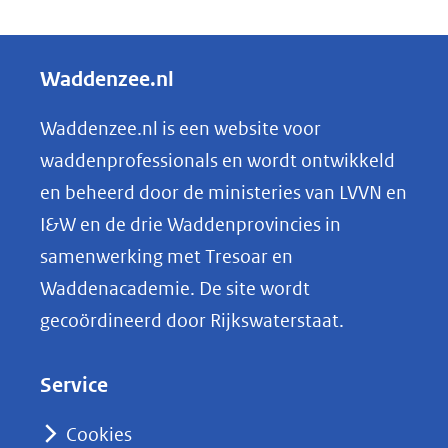
D
een
e
andere
l
Waddenzee.nl
website)
e
n
Waddenzee.nl is een website voor
o
waddenprofessionals en wordt ontwikkeld
p
en beheerd door de ministeries van LVVN en
L
I&W en de drie Waddenprovincies in
i
samenwerking met Tresoar en
n
Waddenacademie. De site wordt
k
gecoördineerd door Rijkswaterstaat.
e
d
Service
I
n
Cookies