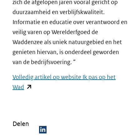
zich de afgelopen jaren vooral gericht op
duurzaamheid en verblijfskwaliteit.
Informatie en educatie over verantwoord en
veilig varen op Werelderfgoed de
Waddenzee als uniek natuurgebied en het
genieten hiervan, is onderdeel geworden
van de bedrijfsvoering. ”
Volledig artikel op website Ik pas op het
(opent
Wad
in
nieuw
venster)
Delen
(verwijst
naar