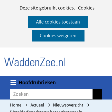
Cookies
Ga
Hier
Deze site gebruikt cookies.
Cookies
instellen
naar
kan
Alle cookies toestaan
de
het
inhoud
gebruik
Cookies weigeren
van
(naar homepage)
cookies
op
deze
website
worden
Uitklappen
Hoofdrubrieken
toegestaan
Zoeken
Zoeken
of
geweigerd.
Home
Actueel
Nieuwsoverzicht