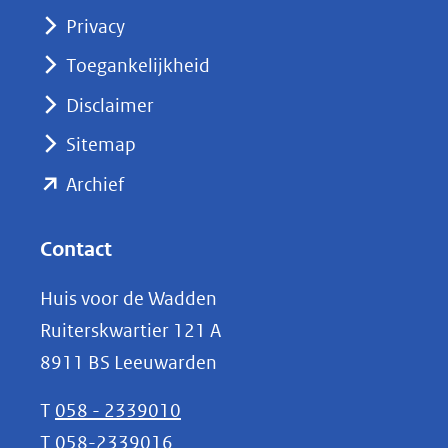
(opent
Privacy
in
nieuw
Toegankelijkheid
venster)
Disclaimer
(verwijst
Sitemap
naar
(opent
een
Archief
andere
in
website)
nieuw
Contact
venster)
Huis voor de Wadden
(verwijst
Ruiterskwartier 121 A
naar
8911 BS Leeuwarden
een
andere
T
058 - 2339010
website)
T
058-2339016