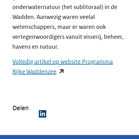
onderwaternatuur (het sublitoraal) in de
Wadden. Aanwezig waren veelal
wetenschappers, maar er waren ook
vertegenwoordigers vanuit visserij, beheer,
havens en natuur.
Volledig artikel op website Programma
(opent
Rijke Waddenzee
in
nieuw
venster)
Delen
(verwijst
naar
D
een
e