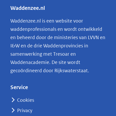
andere
l
Waddenzee.nl
website)
e
n
Waddenzee.nl is een website voor
o
waddenprofessionals en wordt ontwikkeld
p
en beheerd door de ministeries van LVVN en
L
I&W en de drie Waddenprovincies in
i
samenwerking met Tresoar en
n
Waddenacademie. De site wordt
k
gecoördineerd door Rijkswaterstaat.
e
d
Service
I
n
Cookies
(opent
Privacy
in