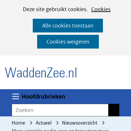
Cookies
Ga
Hier
Deze site gebruikt cookies.
Cookies
instellen
naar
kan
Alle cookies toestaan
de
het
inhoud
gebruik
Cookies weigeren
van
(naar homepage)
cookies
op
deze
website
worden
Uitklappen
Hoofdrubrieken
toegestaan
Zoeken
Zoeken
of
geweigerd.
Home
Actueel
Nieuwsoverzicht