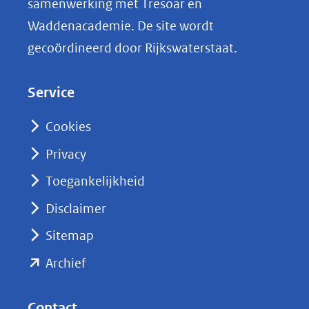
samenwerking met Tresoar en
n
Waddenacademie. De site wordt
k
gecoördineerd door Rijkswaterstaat.
e
d
Service
I
n
Cookies
(opent
Privacy
in
nieuw
Toegankelijkheid
venster)
Disclaimer
(verwijst
Sitemap
naar
(opent
een
Archief
andere
in
website)
nieuw
Contact