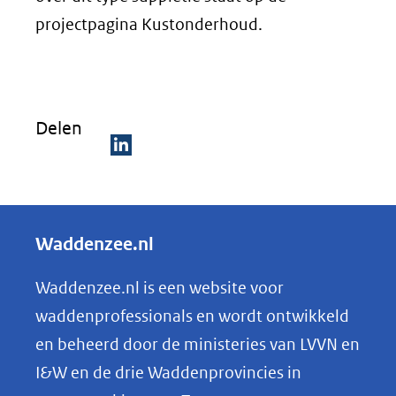
projectpagina Kustonderhoud.
Delen
D
e
l
Waddenzee.nl
e
n
Waddenzee.nl is een website voor
o
waddenprofessionals en wordt ontwikkeld
p
en beheerd door de ministeries van LVVN en
L
I&W en de drie Waddenprovincies in
i