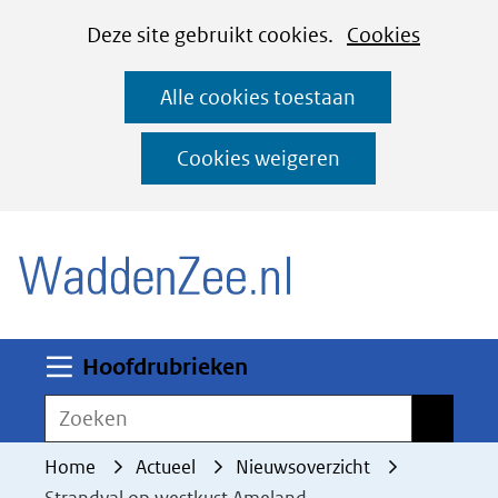
Cookies
Ga
Hier
Deze site gebruikt cookies.
Cookies
instellen
naar
kan
Alle cookies toestaan
de
het
inhoud
gebruik
Cookies weigeren
van
(naar homepage)
cookies
op
deze
website
worden
Uitklappen
Hoofdrubrieken
toegestaan
Zoeken
Zoeken
of
geweigerd.
Home
Actueel
Nieuwsoverzicht