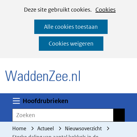
Cookies
Ga
Hier
Deze site gebruikt cookies.
Cookies
instellen
naar
kan
Alle cookies toestaan
de
het
inhoud
gebruik
Cookies weigeren
van
(naar homepage)
cookies
op
deze
website
worden
Uitklappen
Hoofdrubrieken
toegestaan
Zoeken
Zoeken
of
geweigerd.
Home
Actueel
Nieuwsoverzicht