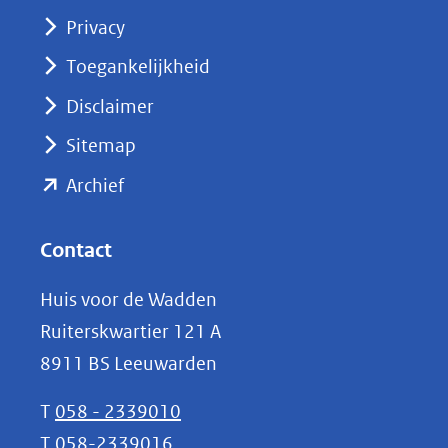
(opent
Privacy
in
nieuw
Toegankelijkheid
venster)
Disclaimer
(verwijst
Sitemap
naar
(opent
een
Archief
andere
in
website)
nieuw
Contact
venster)
Huis voor de Wadden
(verwijst
Ruiterskwartier 121 A
naar
8911 BS Leeuwarden
een
andere
T
058 - 2339010
website)
T
058-2339016