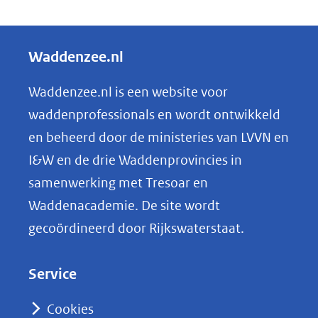
D
een
e
andere
l
Waddenzee.nl
website)
e
n
Waddenzee.nl is een website voor
o
waddenprofessionals en wordt ontwikkeld
p
en beheerd door de ministeries van LVVN en
L
I&W en de drie Waddenprovincies in
i
samenwerking met Tresoar en
n
Waddenacademie. De site wordt
k
gecoördineerd door Rijkswaterstaat.
e
d
Service
I
n
Cookies