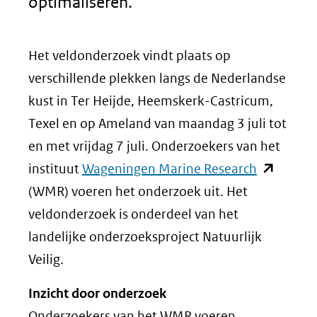
optimaliseren.
Het veldonderzoek vindt plaats op
verschillende plekken langs de Nederlandse
kust in Ter Heijde, Heemskerk-Castricum,
Texel en op Ameland van maandag 3 juli tot
en met vrijdag 7 juli. Onderzoekers van het
(opent
instituut
Wageningen Marine Research
in
(WMR) voeren het onderzoek uit. Het
nieuw
veldonderzoek is onderdeel van het
venster)
landelijke onderzoeksproject Natuurlijk
(verwijst
Veilig.
naar
Inzicht door onderzoek
een
Onderzoekers van het WMR voeren