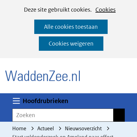
Cookies
Ga
Hier
Deze site gebruikt cookies.
Cookies
instellen
naar
kan
Alle cookies toestaan
de
het
inhoud
gebruik
Cookies weigeren
van
(naar homepage)
cookies
op
deze
website
worden
Uitklappen
Hoofdrubrieken
toegestaan
Zoeken
Zoeken
of
geweigerd.
Home
Actueel
Nieuwsoverzicht