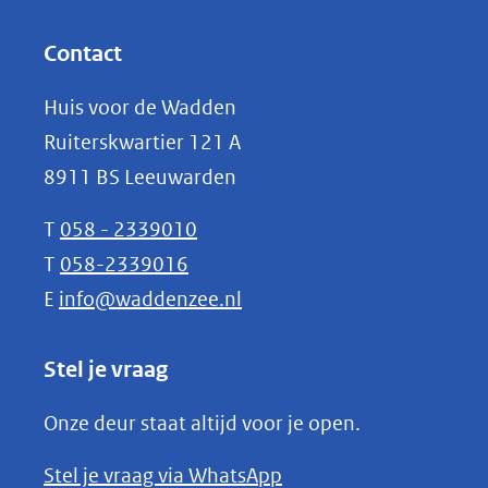
andere
in
website)
nieuw
Contact
venster)
Huis voor de Wadden
(verwijst
Ruiterskwartier 121 A
naar
8911 BS Leeuwarden
een
andere
T
058 - 2339010
website)
T
058-2339016
E
info@waddenzee.nl
Stel je vraag
Onze deur staat altijd voor je open.
(opent
Stel je vraag via WhatsApp