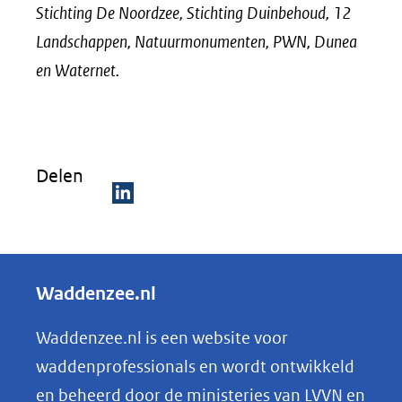
Stichting De Noordzee, Stichting Duinbehoud, 12
website)
Landschappen, Natuurmonumenten, PWN, Dunea
en Waternet.
Delen
D
e
l
Waddenzee.nl
e
n
Waddenzee.nl is een website voor
o
waddenprofessionals en wordt ontwikkeld
p
en beheerd door de ministeries van LVVN en