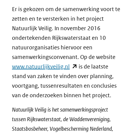
Er is gekozen om de samenwerking voort te
zetten en te versterken in het project
Natuurlijk Veilig. In november 2016
ondertekenden Rijkswaterstaat en 10
natuurorganisaties hiervoor een
samenwerkingsconvenant. Op de website
(opent
www.natuurlijkveilig.nl
is de laatste
in
stand van zaken te vinden over planning,
nieuw
voortgang, tussenresultaten en conclusies
venster)
van de onderzoeken binnen het project.
(verwijst
Natuurlijk Veilig is het samenwerkingsproject
naar
tussen Rijkswaterstaat, de Waddenvereniging,
een
Staatsbosbeheer, Vogelbescherming Nederland,
andere