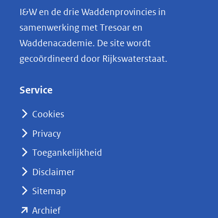
L
I&W en de drie Waddenprovincies in
i
samenwerking met Tresoar en
n
Waddenacademie. De site wordt
k
gecoördineerd door Rijkswaterstaat.
e
d
Service
I
n
Cookies
(opent
Privacy
in
nieuw
Toegankelijkheid
venster)
Disclaimer
(verwijst
Sitemap
naar
(opent
een
Archief