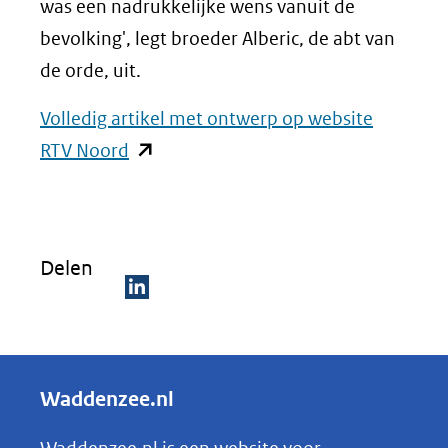
was een nadrukkelijke wens vanuit de
bevolking', legt broeder Alberic, de abt van
de orde, uit.
Volledig artikel met ontwerp op website
(opent
RTV Noord
in
nieuw
venster)
Delen
(verwijst
naar
D
een
e
andere
l
Waddenzee.nl
website)
e
n