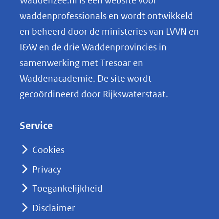
Waddenzee.nl is een website voor
o
waddenprofessionals en wordt ontwikkeld
p
en beheerd door de ministeries van LVVN en
L
I&W en de drie Waddenprovincies in
i
samenwerking met Tresoar en
n
Waddenacademie. De site wordt
k
gecoördineerd door Rijkswaterstaat.
e
d
Service
I
n
Cookies
(opent
Privacy
in
nieuw
Toegankelijkheid
venster)
Disclaimer
(verwijst