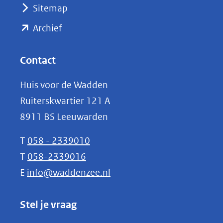
Sitemap
naar
(opent
een
Archief
andere
in
website)
nieuw
Contact
venster)
Huis voor de Wadden
(verwijst
Ruiterskwartier 121 A
naar
8911 BS Leeuwarden
een
andere
T
058 - 2339010
website)
T
058-2339016
E
info@waddenzee.nl
Stel je vraag