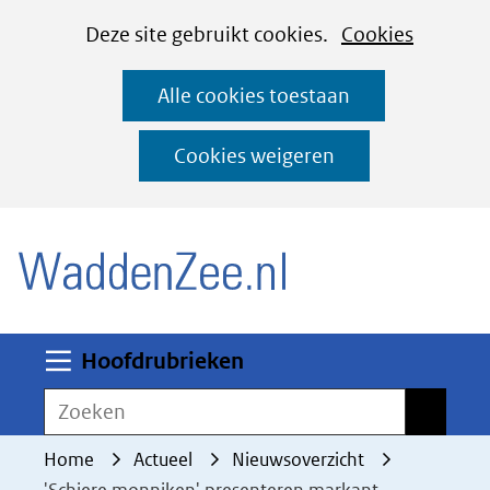
Cookies
Ga
Hier
Deze site gebruikt cookies.
Cookies
instellen
naar
kan
Alle cookies toestaan
de
het
inhoud
gebruik
Cookies weigeren
van
(naar homepage)
cookies
op
deze
website
worden
Uitklappen
Hoofdrubrieken
toegestaan
Zoeken
Zoeken
of
geweigerd.
Home
Actueel
Nieuwsoverzicht