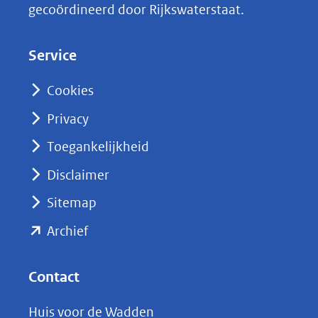
gecoördineerd door Rijkswaterstaat.
e
d
Service
I
n
Cookies
(opent
Privacy
in
nieuw
Toegankelijkheid
venster)
Disclaimer
(verwijst
Sitemap
naar
(opent
een
Archief
andere
in
website)
nieuw
Contact
venster)
Huis voor de Wadden