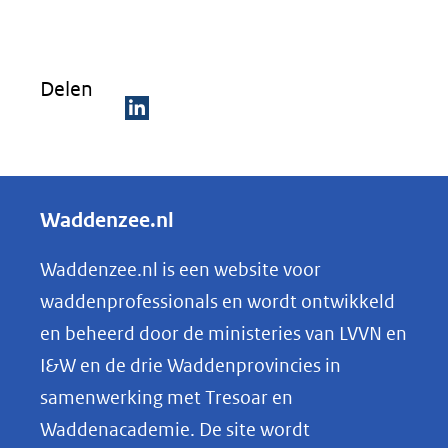
nieuw
venste
(verwij
Delen
naar
een
D
ander
e
websit
l
Waddenzee.nl
e
n
Waddenzee.nl is een website voor
o
waddenprofessionals en wordt ontwikkeld
p
en beheerd door de ministeries van LVVN en
L
I&W en de drie Waddenprovincies in
i
samenwerking met Tresoar en
n
Waddenacademie. De site wordt
k