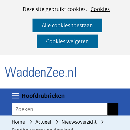
Cookies
Ga
Hier
Deze site gebruikt cookies.
Cookies
instellen
naar
kan
Alle cookies toestaan
de
het
inhoud
gebruik
Cookies weigeren
van
(naar homepage)
cookies
op
deze
website
worden
Uitklappen
Hoofdrubrieken
toegestaan
Zoeken
Zoeken
of
geweigerd.
Home
Actueel
Nieuwsoverzicht