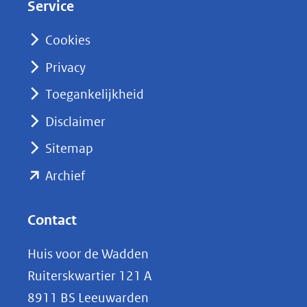
Service
I
n
Cookies
(opent
Privacy
in
nieuw
Toegankelijkheid
venster)
Disclaimer
(verwijst
Sitemap
naar
(opent
een
Archief
andere
in
website)
nieuw
Contact
venster)
Huis voor de Wadden
(verwijst
Ruiterskwartier 121 A
naar
8911 BS Leeuwarden
een