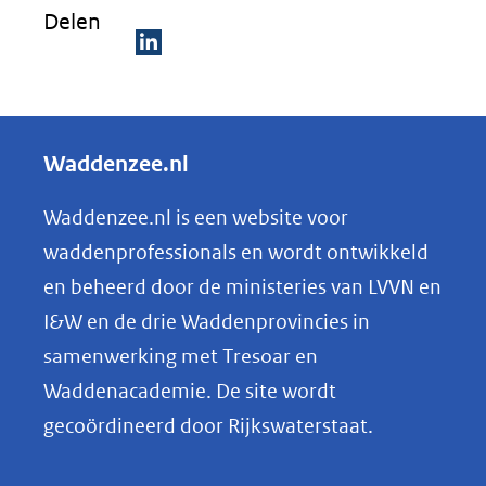
Delen
D
e
l
Waddenzee.nl
e
n
Waddenzee.nl is een website voor
o
waddenprofessionals en wordt ontwikkeld
p
en beheerd door de ministeries van LVVN en
L
I&W en de drie Waddenprovincies in
i
samenwerking met Tresoar en
n
Waddenacademie. De site wordt
k
gecoördineerd door Rijkswaterstaat.
e
d