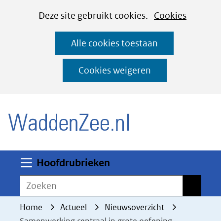
Cookies
Ga
Hier
Deze site gebruikt cookies.
Cookies
instellen
naar
kan
Alle cookies toestaan
de
het
inhoud
gebruik
Cookies weigeren
van
(naar homepage)
cookies
op
deze
website
worden
Uitklappen
Hoofdrubrieken
toegestaan
Zoeken
Zoeken
of
geweigerd.
Home
Actueel
Nieuwsoverzicht