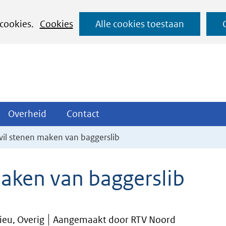
Ga
 cookies.
Cookies
Alle cookies toestaan
naar
de
inhoud
ojecten
Overheid
Contact
Overheid
Contact
tklappen
Uitklappen
Uitklappen
wil stenen maken van baggerslib
maken van baggerslib
ieu, Overig
Aangemaakt door RTV Noord