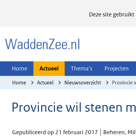
Cookies
Deze site gebruikt
instellen
Hier
(naar homepage)
kan
het
gebruik
van
Actueel
Thema's
Pr
Home
Actueel
Thema's
Projecten
Uitklappen
Uitklappen
Ui
cookies
Home
Actueel
Nieuwsoverzicht
Provincie 
op
deze
Provincie wil stenen 
website
worden
toegestaan
Gepubliceerd op 21 februari 2017
Beheren, Mil
of