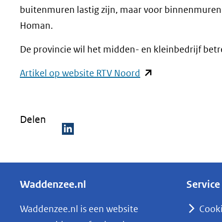
buitenmuren lastig zijn, maar voor binnenmuren k
Homan.
De provincie wil het midden- en kleinbedrijf betr
(opent
Artikel op website RTV Noord
in
nieuw
Delen
venster)
(verwijst
D
naar
e
een
l
andere
Waddenzee.nl
Service
e
website)
n
Waddenzee.nl is een website
Cook
o