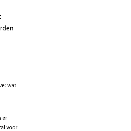
t
orden
we: wat
 er
zal voor