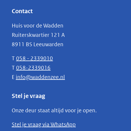
andere
in
website)
nieuw
Contact
venster)
Huis voor de Wadden
(verwijst
Ruiterskwartier 121 A
naar
8911 BS Leeuwarden
een
andere
T
058 - 2339010
website)
T
058-2339016
E
info@waddenzee.nl
Stel je vraag
Onze deur staat altijd voor je open.
(opent
Stel je vraag via WhatsApp