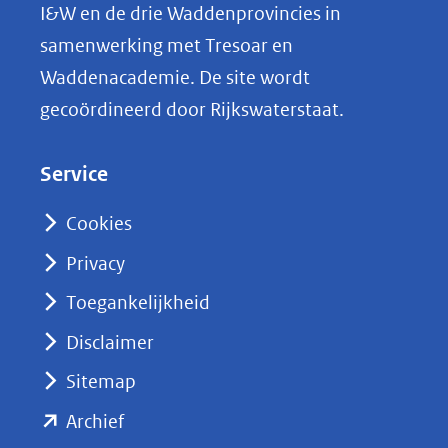
L
I&W en de drie Waddenprovincies in
i
samenwerking met Tresoar en
n
Waddenacademie. De site wordt
k
gecoördineerd door Rijkswaterstaat.
e
d
Service
I
n
Cookies
(opent
Privacy
in
nieuw
Toegankelijkheid
venster)
Disclaimer
(verwijst
Sitemap
naar
(opent
een
Archief