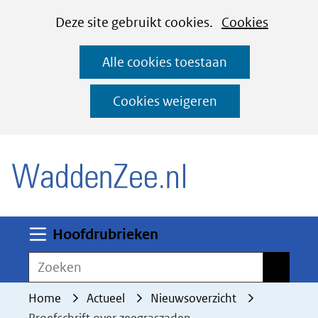
Cookies
Ga
Hier
Deze site gebruikt cookies.
Cookies
instellen
naar
kan
Alle cookies toestaan
de
het
inhoud
gebruik
Cookies weigeren
van
(naar homepage)
cookies
op
deze
website
worden
Uitklappen
Hoofdrubrieken
toegestaan
Zoeken
Zoeken
of
geweigerd.
Home
Actueel
Nieuwsoverzicht