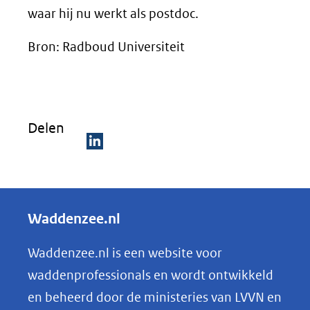
waar hij nu werkt als postdoc.
Bron: Radboud Universiteit
Delen
D
e
l
Waddenzee.nl
e
n
Waddenzee.nl is een website voor
o
waddenprofessionals en wordt ontwikkeld
p
en beheerd door de ministeries van LVVN en