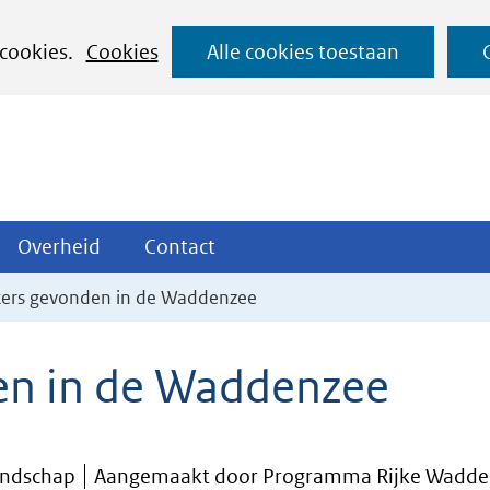
Ga
 cookies.
Cookies
Alle cookies toestaan
naar
de
inhoud
ojecten
Overheid
Contact
Overheid
Contact
tklappen
Uitklappen
Uitklappen
sters gevonden in de Waddenzee
den in de Waddenzee
andschap
Aangemaakt door Programma Rijke Wadde