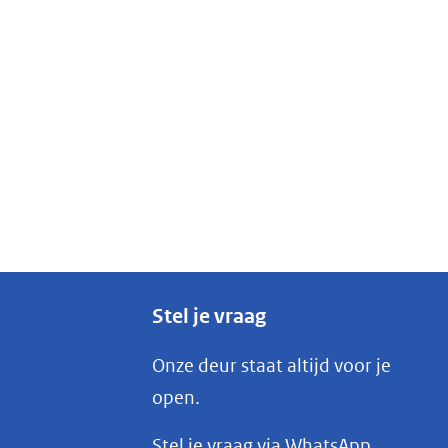
Stel je vraag
Onze deur staat altijd voor je
open.
(opent
Stel je vraag via WhatsApp