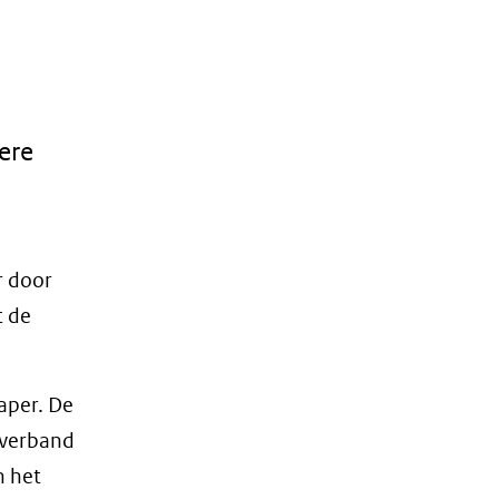
ere
r door
t de
aper. De
sverband
n het