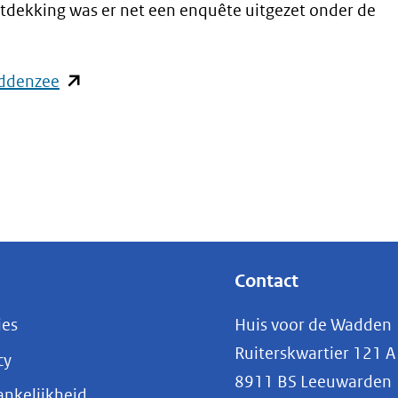
dekking was er net een enquête uitgezet onder de
(opent
addenzee
in
nieuw
venster)
(verwijst
naar
een
andere
Contact
website)
ies
Huis voor de Wadden
Ruiterskwartier 121 A
cy
8911 BS Leeuwarden
nkelijkheid