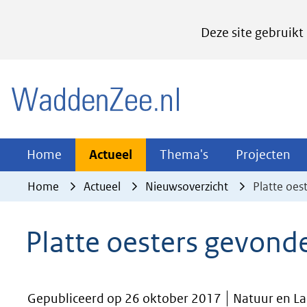
Cookies
Deze site gebruikt
instellen
Hier
(naar homepage)
kan
het
gebruik
van
Actueel
Thema's
Pr
Home
Actueel
Thema's
Projecten
Uitklappen
Uitklappen
Ui
cookies
Home
Actueel
Nieuwsoverzicht
Platte oe
op
deze
Platte oesters gevon
website
worden
toegestaan
Gepubliceerd op 26 oktober 2017
Natuur en L
of