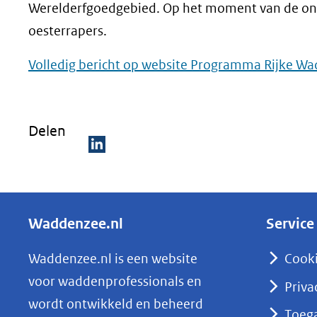
Werelderfgoedgebied. Op het moment van de ont
oesterrapers.
Volledig bericht op website Programma Rijke W
Delen
D
e
l
Waddenzee.nl
Service
e
n
Waddenzee.nl is een website
Cook
o
voor waddenprofessionals en
Priva
p
wordt ontwikkeld en beheerd
Toega