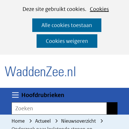
Cookies
Ga
Hier
Deze site gebruikt cookies.
Cookies
instellen
naar
kan
Alle cookies toestaan
de
het
inhoud
gebruik
Cookies weigeren
van
(naar homepage)
cookies
op
deze
website
worden
Uitklappen
Hoofdrubrieken
toegestaan
Zoeken
Zoeken
of
geweigerd.
Home
Actueel
Nieuwsoverzicht