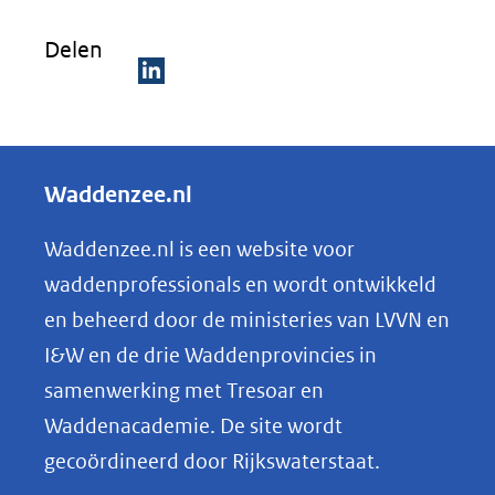
venster)
Delen
(verwijst
naar
D
een
e
andere
l
Waddenzee.nl
website)
e
n
Waddenzee.nl is een website voor
o
waddenprofessionals en wordt ontwikkeld
p
en beheerd door de ministeries van LVVN en
L
I&W en de drie Waddenprovincies in
i
samenwerking met Tresoar en
n
Waddenacademie. De site wordt
k
gecoördineerd door Rijkswaterstaat.
e