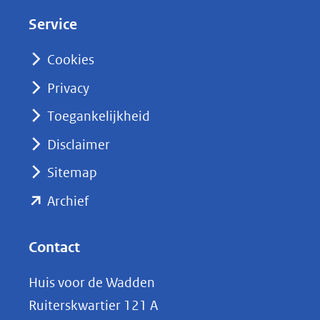
d
Service
I
n
Cookies
(opent
Privacy
in
nieuw
Toegankelijkheid
venster)
Disclaimer
(verwijst
Sitemap
naar
(opent
een
Archief
andere
in
website)
nieuw
Contact
venster)
Huis voor de Wadden
(verwijst
Ruiterskwartier 121 A
naar