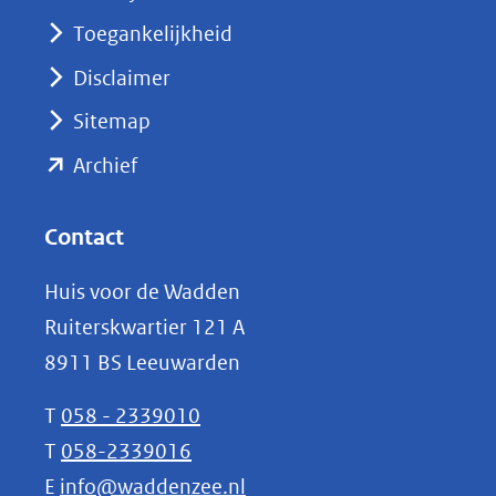
nieuw
Toegankelijkheid
venster)
Disclaimer
(verwijst
Sitemap
naar
(opent
een
Archief
andere
in
website)
nieuw
Contact
venster)
Huis voor de Wadden
(verwijst
Ruiterskwartier 121 A
naar
8911 BS Leeuwarden
een
andere
T
058 - 2339010
website)
T
058-2339016
E
info@waddenzee.nl