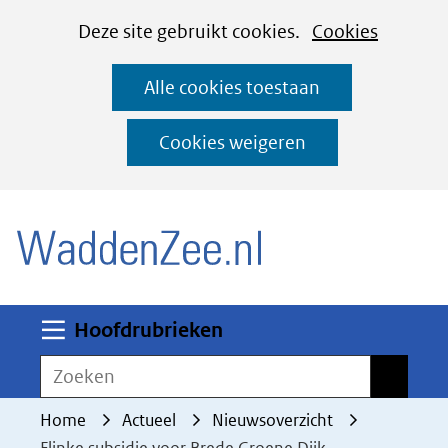
Cookies
Ga
Hier
Deze site gebruikt cookies.
Cookies
instellen
naar
kan
Alle cookies toestaan
de
het
inhoud
gebruik
Cookies weigeren
van
(naar homepage)
cookies
op
deze
website
worden
Uitklappen
Hoofdrubrieken
toegestaan
Zoeken
Zoeken
of
geweigerd.
Home
Actueel
Nieuwsoverzicht