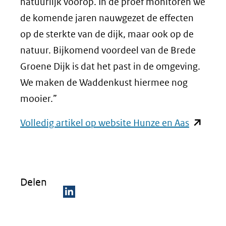
natuurlijk voorop. In de proef monitoren we
de komende jaren nauwgezet de effecten
op de sterkte van de dijk, maar ook op de
natuur. Bijkomend voordeel van de Brede
Groene Dijk is dat het past in de omgeving.
We maken de Waddenkust hiermee nog
mooier.”
(opent
Volledig artikel op website Hunze en Aas
in
nieuw
venster)
Delen
(verwijst
naar
D
een
e