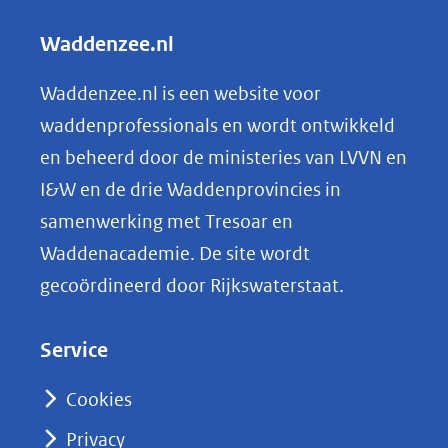
andere
l
Waddenzee.nl
website)
e
n
Waddenzee.nl is een website voor
o
waddenprofessionals en wordt ontwikkeld
p
en beheerd door de ministeries van LVVN en
L
I&W en de drie Waddenprovincies in
i
samenwerking met Tresoar en
n
Waddenacademie. De site wordt
k
gecoördineerd door Rijkswaterstaat.
e
d
Service
I
n
Cookies
(opent
Privacy
in